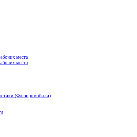
рабочих места
рабочих места
остики (Флюоромобили)
га