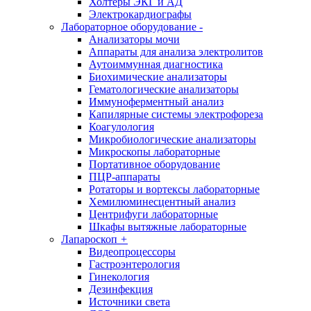
Холтеры ЭКГ и АД
Электрокардиографы
Лабораторное оборудование
-
Анализаторы мочи
Аппараты для анализа электролитов
Аутоиммунная диагностика
Биохимические анализаторы
Гематологические анализаторы
Иммуноферментный анализ
Капилярные системы электрофореза
Коагулология
Микробиологические анализаторы
Микроскопы лабораторные
Портативное оборудование
ПЦР-аппараты
Ротаторы и вортексы лабораторные
Хемилюминесцентный анализ
Центрифуги лабораторные
Шкафы вытяжные лабораторные
Лапароскоп
+
Видеопроцессоры
Гастроэнтерология
Гинекология
Дезинфекция
Источники света