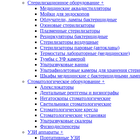
Стерилизационное оборудование
+
Медицинские аквадистилляторы
Мойки для эндоскопов
Облучатели, лампы бактерицидные
Озоновые стерилизаторы
Плазменные стерилизаторы
Рециркуляторы бактерицидные
Стерилизаторы воздушные
Стерилизаторы паровые (автоклавы)
Термостаты лабораторные (медицинские)
Тумбы с УФ камерой
Ультразвуковые ванны
Ультрафиолетовые камеры для хранения стер
Шкафы медицинские с бактерицидными лам
Стоматологическое оборудование
+
Апекслокаторы
Дентальные рентгены и визиографы
Негатоскопы стоматологические
Светильники стоматологические
Стоматологические кресла
Стоматологические установки
Ультразвуковые скалеры
Физиодиспенсеры
УЗИ аппараты
+
Портативные УЗИ