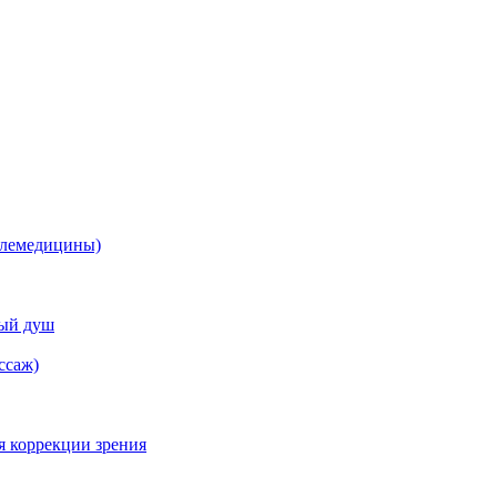
елемедицины)
ный душ
ссаж)
я коррекции зрения