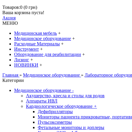
Товаров:0 (0 грн)
Ваша корзина пуста!
Акция
МЕНЮ
Медицинская мебель
+
Медицинское оборудование
+
Расходные Материалы
+
Инструмент
+
Оборудование для реабилитации
+
Лизинг
+
НОВИНКИ
+
Главная
»
Медицинское оборудование
»
Лабораторное оборудо
Категории
Медицинское оборудование
-
Акушерство, кресла и столы для родов
Аппараты ИВЛ
Кардиологическое оборудование
+
Дефибрилляторы
Мониторы пациента прикроватные, портатив
Пульсоксиметры
Фетальные мониторы и доплеры