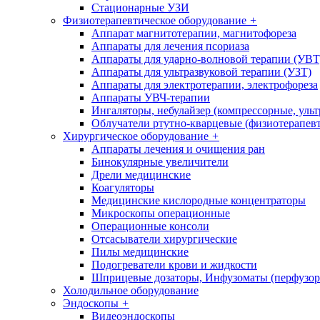
Стационарные УЗИ
Физиотерапевтическое оборудование
+
Аппарат магнитотерапии, магнитофореза
Аппараты для лечения псориаза
Аппараты для ударно-волновой терапии (УВТ
Аппараты для ультразвуковой терапии (УЗТ)
Аппараты для электротерапии, электрофореза
Аппараты УВЧ-терапии
Ингаляторы, небулайзер (компрессорные, ульт
Облучатели ртутно-кварцевые (физиотерапев
Хирургическое оборудование
+
Аппараты лечения и очищения ран
Бинокулярные увеличители
Дрели медицинские
Коагуляторы
Медицинские кислородные концентраторы
Микроскопы операционные
Операционные консоли
Отсасыватели хирургические
Пилы медицинские
Подогреватели крови и жидкости
Шприцевые дозаторы, Инфузоматы (перфузор
Холодильное оборудование
Эндоскопы
+
Видеоэндоскопы