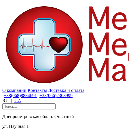
О компании
Контакты
Доставка и оплата
+38(068)8884691
+38(066)2368999
RU
|
UA
Днепропетровская обл. п. Опытный
ул. Научная 1