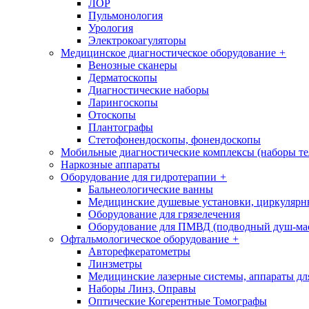
ЛОР
Пульмонология
Урология
Электрокоагуляторы
Медицинское диагностическое оборудование
+
Венозные сканеры
Дерматоскопы
Диагностические наборы
Ларингоскопы
Отоскопы
Плантографы
Стетофонендоскопы, фонендоскопы
Мобильные диагностические комплексы (наборы т
Наркозные аппараты
Оборудование для гидротерапии
+
Бальнеологические ванны
Медицинские душевые установки, циркуляр
Оборудование для грязелечения
Оборудование для ПМВД (подводный душ-ма
Офтальмологическое оборудование
+
Авторефкератометры
Линзметры
Медицинские лазерные системы, аппараты дл
Наборы Линз, Оправы
Оптические Когерентные Томографы