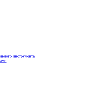
ильного инструмента
пами