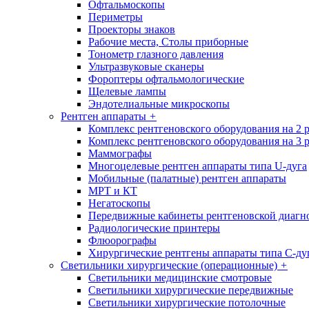
Офтальмоскопы
Периметры
Проекторы знаков
Рабочие места, Столы приборные
Тонометр глазного давления
Ультразвуковые сканеры
Фороптеры офтальмологические
Щелевые лампы
Эндотелиальные микроскопы
Рентген аппараты
+
Комплекс рентгеновского оборудования на 2 
Комплекс рентгеновского оборудования на 3 
Маммографы
Многоцелевые рентген аппараты типа U-дуга
Мобильные (палатные) рентген аппараты
МРТ и КТ
Негатоскопы
Передвижные кабинеты рентгеновской диагн
Радиологические принтеры
Флюорографы
Хирургические рентгены аппараты типа С-ду
Светильники хирургические (операционные)
+
Светильники медицинские смотровые
Светильники хирургические передвижные
Светильники хирургические потолочные