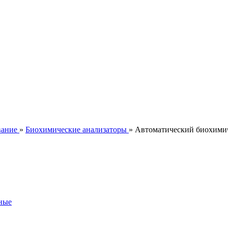
вание
»
Биохимические анализаторы
» Автоматический биохимич
ные