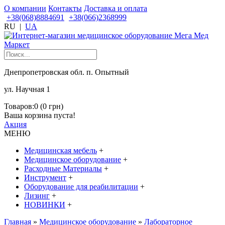
О компании
Контакты
Доставка и оплата
+38(068)8884691
+38(066)2368999
RU
|
UA
Днепропетровская обл. п. Опытный
ул. Научная 1
Товаров:0 (0 грн)
Ваша корзина пуста!
Акция
МЕНЮ
Медицинская мебель
+
Медицинское оборудование
+
Расходные Материалы
+
Инструмент
+
Оборудование для реабилитации
+
Лизинг
+
НОВИНКИ
+
Главная
»
Медицинское оборудование
»
Лабораторное