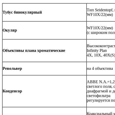
Тип Seidentopf,
Тубус бинокулярный
WF10X/22(мм)
WF10X/22(мм)
Окуляр
(с широким пол
Высококонтрас
Объективы плана хроматические
Infinity Plan
4X, 10X, 40X(S)
Револьвер
на 4 объектива
ABBE N.A.=1,2
светлого поля, 
Конденсор
диафрагмой и д
светофильтра
регулируется п
Коаксиальный 