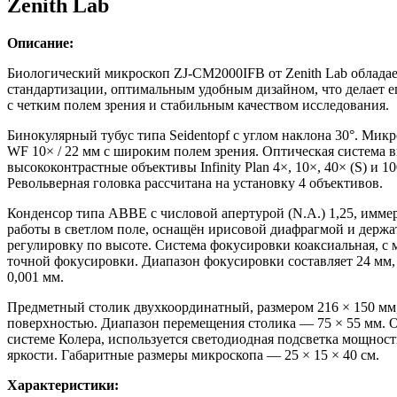
Zenith Lab
Описание:
Биологический микроскоп ZJ-CM2000IFB от Zenith Lab облада
стандартизации, оптимальным удобным дизайном, что делает е
с четким полем зрения и стабильным качеством исследования.
Бинокулярный тубус типа Seidentopf с углом наклона 30°. Мик
WF 10× / 22 мм с широким полем зрения. Оптическая система 
высококонтрастные объективы Infinity Plan 4×, 10×, 40× (S) и 
Револьверная головка рассчитана на установку 4 объективов.
Конденсор типа ABBE с числовой апертурой (N.A.) 1,25, имме
работы в светлом поле, оснащён ирисовой диафрагмой и держа
регулировку по высоте. Система фокусировки коаксиальная, с
точной фокусировки. Диапазон фокусировки составляет 24 мм
0,001 мм.
Предметный столик двухкоординатный, размером 216 × 150 мм
поверхностью. Диапазон перемещения столика — 75 × 55 мм. 
системе Колера, используется светодиодная подсветка мощност
яркости. Габаритные размеры микроскопа — 25 × 15 × 40 см.
Характеристики: