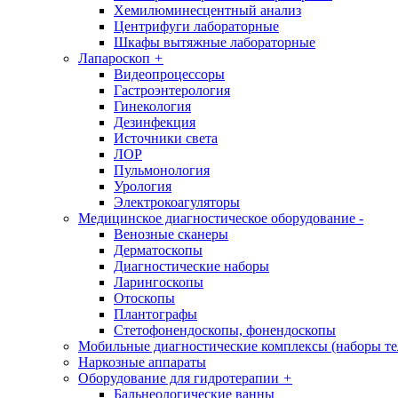
Хемилюминесцентный анализ
Центрифуги лабораторные
Шкафы вытяжные лабораторные
Лапароскоп
+
Видеопроцессоры
Гастроэнтерология
Гинекология
Дезинфекция
Источники света
ЛОР
Пульмонология
Урология
Электрокоагуляторы
Медицинское диагностическое оборудование
-
Венозные сканеры
Дерматоскопы
Диагностические наборы
Ларингоскопы
Отоскопы
Плантографы
Стетофонендоскопы, фонендоскопы
Мобильные диагностические комплексы (наборы т
Наркозные аппараты
Оборудование для гидротерапии
+
Бальнеологические ванны