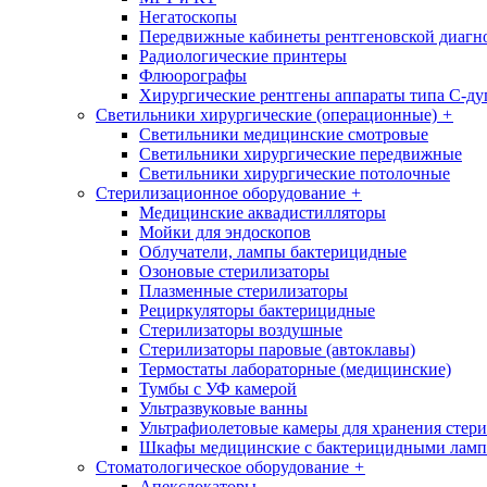
Негатоскопы
Передвижные кабинеты рентгеновской диагн
Радиологические принтеры
Флюорографы
Хирургические рентгены аппараты типа С-ду
Светильники хирургические (операционные)
+
Светильники медицинские смотровые
Светильники хирургические передвижные
Светильники хирургические потолочные
Стерилизационное оборудование
+
Медицинские аквадистилляторы
Мойки для эндоскопов
Облучатели, лампы бактерицидные
Озоновые стерилизаторы
Плазменные стерилизаторы
Рециркуляторы бактерицидные
Стерилизаторы воздушные
Стерилизаторы паровые (автоклавы)
Термостаты лабораторные (медицинские)
Тумбы с УФ камерой
Ультразвуковые ванны
Ультрафиолетовые камеры для хранения стер
Шкафы медицинские с бактерицидными лам
Стоматологическое оборудование
+
Апекслокаторы