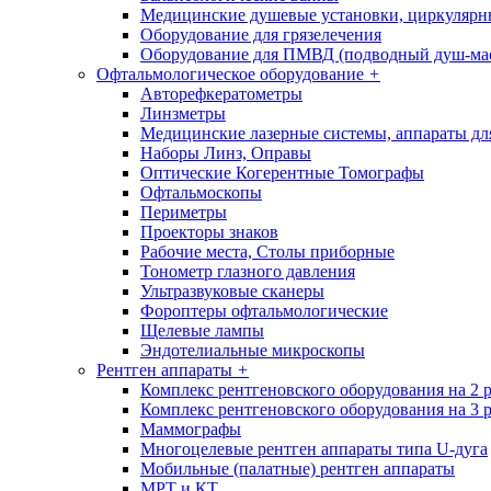
Медицинские душевые установки, циркуляр
Оборудование для грязелечения
Оборудование для ПМВД (подводный душ-ма
Офтальмологическое оборудование
+
Авторефкератометры
Линзметры
Медицинские лазерные системы, аппараты дл
Наборы Линз, Оправы
Оптические Когерентные Томографы
Офтальмоскопы
Периметры
Проекторы знаков
Рабочие места, Столы приборные
Тонометр глазного давления
Ультразвуковые сканеры
Фороптеры офтальмологические
Щелевые лампы
Эндотелиальные микроскопы
Рентген аппараты
+
Комплекс рентгеновского оборудования на 2 
Комплекс рентгеновского оборудования на 3 
Маммографы
Многоцелевые рентген аппараты типа U-дуга
Мобильные (палатные) рентген аппараты
МРТ и КТ