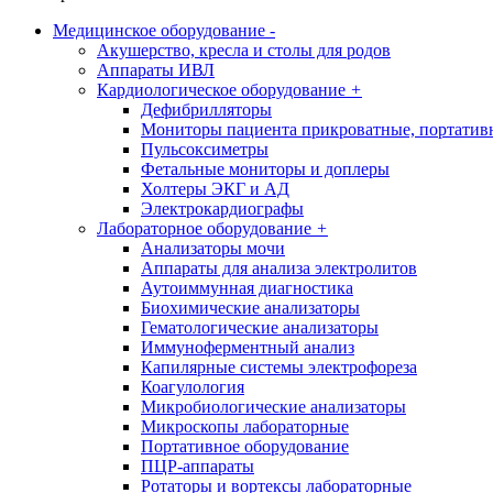
Медицинское оборудование
-
Акушерство, кресла и столы для родов
Аппараты ИВЛ
Кардиологическое оборудование
+
Дефибрилляторы
Мониторы пациента прикроватные, портатив
Пульсоксиметры
Фетальные мониторы и доплеры
Холтеры ЭКГ и АД
Электрокардиографы
Лабораторное оборудование
+
Анализаторы мочи
Аппараты для анализа электролитов
Аутоиммунная диагностика
Биохимические анализаторы
Гематологические анализаторы
Иммуноферментный анализ
Капилярные системы электрофореза
Коагулология
Микробиологические анализаторы
Микроскопы лабораторные
Портативное оборудование
ПЦР-аппараты
Ротаторы и вортексы лабораторные