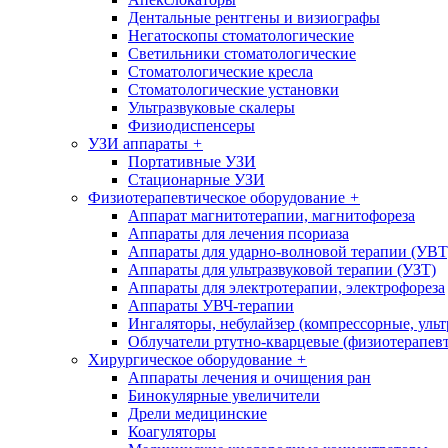
Дентальные рентгены и визиографы
Негатоскопы стоматологические
Светильники стоматологические
Стоматологические кресла
Стоматологические установки
Ультразвуковые скалеры
Физиодиспенсеры
УЗИ аппараты
+
Портативные УЗИ
Стационарные УЗИ
Физиотерапевтическое оборудование
+
Аппарат магнитотерапии, магнитофореза
Аппараты для лечения псориаза
Аппараты для ударно-волновой терапии (УВТ
Аппараты для ультразвуковой терапии (УЗТ)
Аппараты для электротерапии, электрофореза
Аппараты УВЧ-терапии
Ингаляторы, небулайзер (компрессорные, ульт
Облучатели ртутно-кварцевые (физиотерапев
Хирургическое оборудование
+
Аппараты лечения и очищения ран
Бинокулярные увеличители
Дрели медицинские
Коагуляторы