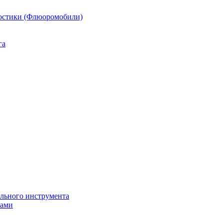
остики (Флюоромобили)
га
ильного инструмента
пами