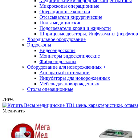
Медицинские кислородные концентраторы
Микроскопы операционные
Операционные консоли
Отсасыватели хирургические
Пилы медицинские
Подогреватели крови и жидкости
Шприцевые дозаторы, Инфузоматы (перфузор
Холодильное оборудование
Эндоскопы
+
Видеоэндоскопы
Мониторы эндоскопические
Фиброэндоскопы
Оборудование для новорожденных
+
Аппараты фототерапии
Инкубаторы для новорожденных
Мебель для новорожденных
Столы операционные
-10%
Увеличить