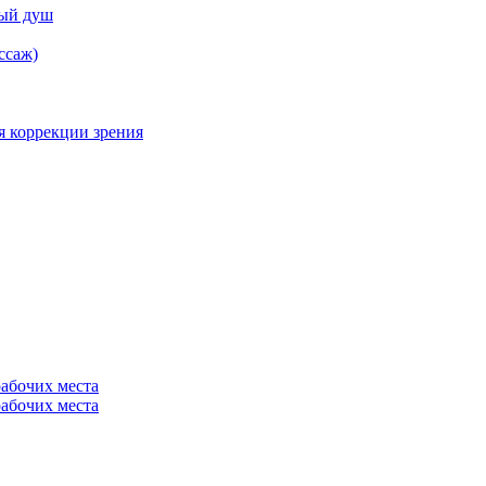
ный душ
ссаж)
я коррекции зрения
рабочих места
рабочих места