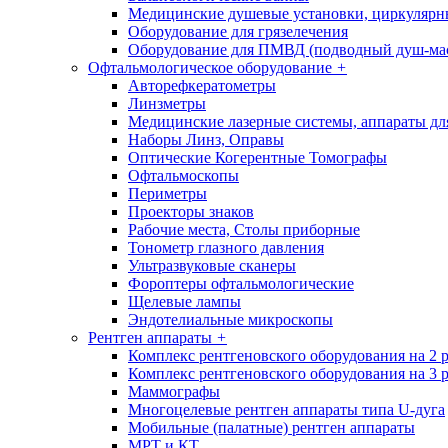
Медицинские душевые установки, циркуляр
Оборудование для грязелечения
Оборудование для ПМВД (подводный душ-ма
Офтальмологическое оборудование
+
Авторефкератометры
Линзметры
Медицинские лазерные системы, аппараты дл
Наборы Линз, Оправы
Оптические Когерентные Томографы
Офтальмоскопы
Периметры
Проекторы знаков
Рабочие места, Столы приборные
Тонометр глазного давления
Ультразвуковые сканеры
Фороптеры офтальмологические
Щелевые лампы
Эндотелиальные микроскопы
Рентген аппараты
+
Комплекс рентгеновского оборудования на 2 
Комплекс рентгеновского оборудования на 3 
Маммографы
Многоцелевые рентген аппараты типа U-дуга
Мобильные (палатные) рентген аппараты
МРТ и КТ