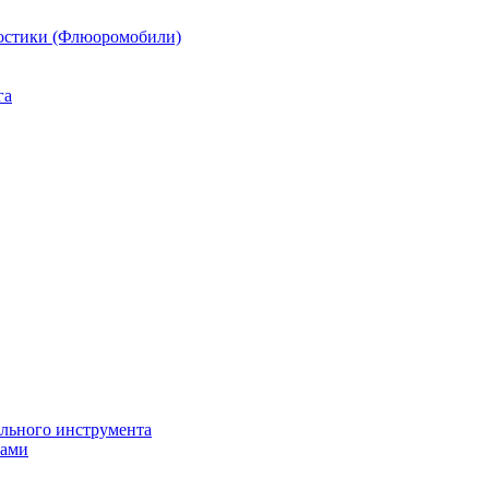
остики (Флюоромобили)
га
ильного инструмента
пами