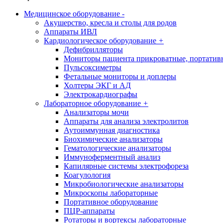
Медицинское оборудование
-
Акушерство, кресла и столы для родов
Аппараты ИВЛ
Кардиологическое оборудование
+
Дефибрилляторы
Мониторы пациента прикроватные, портатив
Пульсоксиметры
Фетальные мониторы и доплеры
Холтеры ЭКГ и АД
Электрокардиографы
Лабораторное оборудование
+
Анализаторы мочи
Аппараты для анализа электролитов
Аутоиммунная диагностика
Биохимические анализаторы
Гематологические анализаторы
Иммуноферментный анализ
Капилярные системы электрофореза
Коагулология
Микробиологические анализаторы
Микроскопы лабораторные
Портативное оборудование
ПЦР-аппараты
Ротаторы и вортексы лабораторные