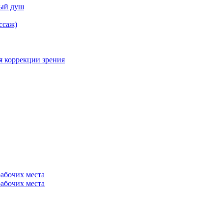
ный душ
ссаж)
я коррекции зрения
рабочих места
рабочих места