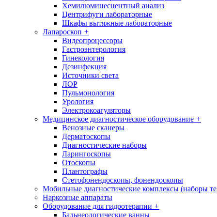
Хемилюминесцентный анализ
Центрифуги лабораторные
Шкафы вытяжные лабораторные
Лапароскоп
+
Видеопроцессоры
Гастроэнтерология
Гинекология
Дезинфекция
Источники света
ЛОР
Пульмонология
Урология
Электрокоагуляторы
Медицинское диагностическое оборудование
+
Венозные сканеры
Дерматоскопы
Диагностические наборы
Ларингоскопы
Отоскопы
Плантографы
Стетофонендоскопы, фонендоскопы
Мобильные диагностические комплексы (наборы т
Наркозные аппараты
Оборудование для гидротерапии
+
Бальнеологические ванны