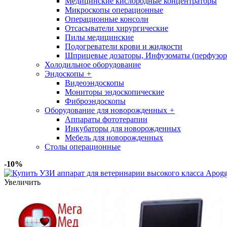
Медицинские кислородные концентраторы
Микроскопы операционные
Операционные консоли
Отсасыватели хирургические
Пилы медицинские
Подогреватели крови и жидкости
Шприцевые дозаторы, Инфузоматы (перфузор
Холодильное оборудование
Эндоскопы
+
Видеоэндоскопы
Мониторы эндоскопические
Фиброэндоскопы
Оборудование для новорожденных
+
Аппараты фототерапии
Инкубаторы для новорожденных
Мебель для новорожденных
Столы операционные
-10%
Увеличить