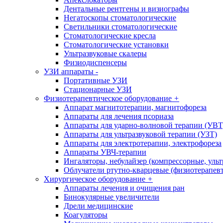
Дентальные рентгены и визиографы
Негатоскопы стоматологические
Светильники стоматологические
Стоматологические кресла
Стоматологические установки
Ультразвуковые скалеры
Физиодиспенсеры
УЗИ аппараты
-
Портативные УЗИ
Стационарные УЗИ
Физиотерапевтическое оборудование
+
Аппарат магнитотерапии, магнитофореза
Аппараты для лечения псориаза
Аппараты для ударно-волновой терапии (УВТ
Аппараты для ультразвуковой терапии (УЗТ)
Аппараты для электротерапии, электрофореза
Аппараты УВЧ-терапии
Ингаляторы, небулайзер (компрессорные, ульт
Облучатели ртутно-кварцевые (физиотерапев
Хирургическое оборудование
+
Аппараты лечения и очищения ран
Бинокулярные увеличители
Дрели медицинские
Коагуляторы