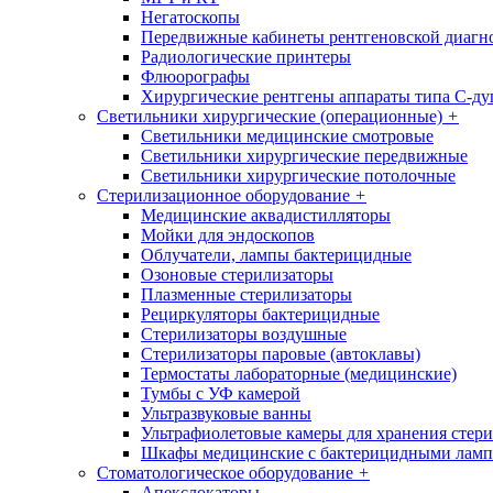
Негатоскопы
Передвижные кабинеты рентгеновской диагн
Радиологические принтеры
Флюорографы
Хирургические рентгены аппараты типа С-ду
Светильники хирургические (операционные)
+
Светильники медицинские смотровые
Светильники хирургические передвижные
Светильники хирургические потолочные
Стерилизационное оборудование
+
Медицинские аквадистилляторы
Мойки для эндоскопов
Облучатели, лампы бактерицидные
Озоновые стерилизаторы
Плазменные стерилизаторы
Рециркуляторы бактерицидные
Стерилизаторы воздушные
Стерилизаторы паровые (автоклавы)
Термостаты лабораторные (медицинские)
Тумбы с УФ камерой
Ультразвуковые ванны
Ультрафиолетовые камеры для хранения стер
Шкафы медицинские с бактерицидными лам
Стоматологическое оборудование
+
Апекслокаторы