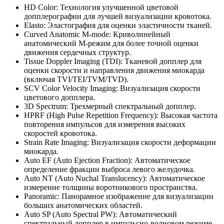
HD Color: Технология улучшенной цветовой
допплерографии для лучшей визуализации кровотока.
Elasto: Эластография для оценки эластичности тканей.
Curved Anatomic M-mode: Криволинейный
анатомический М-режим для более точной оценки
движения сердечных структур.
Tissue Doppler Imaging (TDI): Тканевой допплер для
оценки скорости и направления движения миокарда
(включая TVI/TEI/TVM/TVD).
SCV Color Velocity Imaging: Визуализация скорости
цветового допплера.
3D Spectrum: Трехмерный спектральный допплер.
HPRF (High Pulse Repetition Frequency): Высокая частота
повторения импульсов для измерения высоких
скоростей кровотока.
Strain Rate Imaging: Визуализация скорости деформации
миокарда.
Auto EF (Auto Ejection Fraction): Автоматическое
определение фракции выброса левого желудочка.
Auto NT (Auto Nuchal Translucency): Автоматическое
измерение толщины воротникового пространства.
Panoramic: Панорамное изображение для визуализации
больших анатомических областей.
Auto SP (Auto Spectral PW): Автоматический
спектральный допплер в импульсно-волновом режиме.