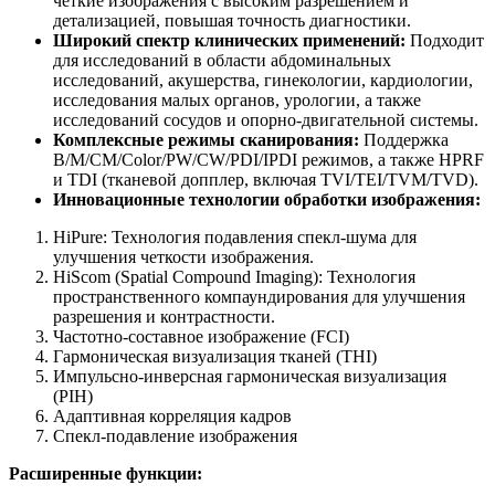
четкие изображения с высоким разрешением и
детализацией, повышая точность диагностики.
Широкий спектр клинических применений:
Подходит
для исследований в области абдоминальных
исследований, акушерства, гинекологии, кардиологии,
исследования малых органов, урологии, а также
исследований сосудов и опорно-двигательной системы.
Комплексные режимы сканирования:
Поддержка
B/M/CM/Color/PW/CW/PDI/IPDI режимов, а также HPRF
и TDI (тканевой допплер, включая TVI/TEI/TVM/TVD).
Инновационные технологии обработки изображения:
HiPure: Технология подавления спекл-шума для
улучшения четкости изображения.
HiScom (Spatial Compound Imaging): Технология
пространственного компаундирования для улучшения
разрешения и контрастности.
Частотно-составное изображение (FCI)
Гармоническая визуализация тканей (THI)
Импульсно-инверсная гармоническая визуализация
(PIH)
Адаптивная корреляция кадров
Спекл-подавление изображения
Расширенные функции: