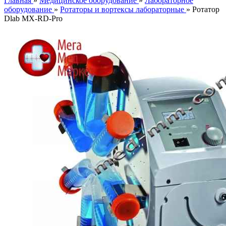
Главная
»
Медицинское оборудование
»
Лабораторное
оборудование
»
Ротаторы и вортексы лабораторные
» Ротатор
Dlab MX-RD-Pro