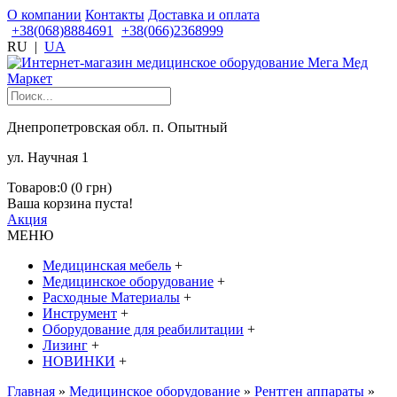
О компании
Контакты
Доставка и оплата
+38(068)8884691
+38(066)2368999
RU
|
UA
Днепропетровская обл. п. Опытный
ул. Научная 1
Товаров:0 (0 грн)
Ваша корзина пуста!
Акция
МЕНЮ
Медицинская мебель
+
Медицинское оборудование
+
Расходные Материалы
+
Инструмент
+
Оборудование для реабилитации
+
Лизинг
+
НОВИНКИ
+
Главная
»
Медицинское оборудование
»
Рентген аппараты
»