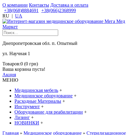
О компании
Контакты
Доставка и оплата
+38(068)8884691
+38(066)2368999
RU
|
UA
Днепропетровская обл. п. Опытный
ул. Научная 1
Товаров:0 (0 грн)
Ваша корзина пуста!
Акция
МЕНЮ
Медицинская мебель
+
Медицинское оборудование
+
Расходные Материалы
+
Инструмент
+
Оборудование для реабилитации
+
Лизинг
+
НОВИНКИ
+
Главная
»
Медицинское оборудование
»
Стерилизационное