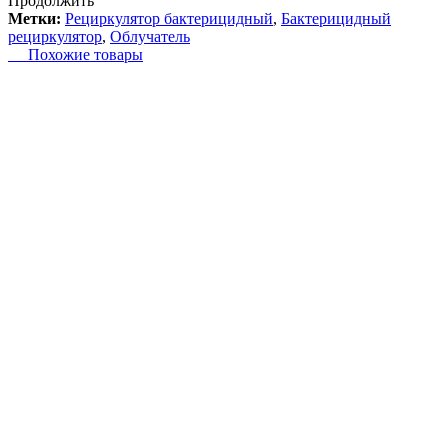
Продолжить
Метки:
Рециркулятор бактерицидный
,
Бактерицидный
рециркулятор
,
Облучатель
Похожие товары