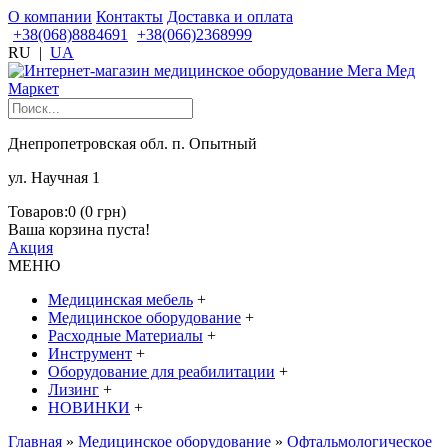
О компании
Контакты
Доставка и оплата
+38(068)8884691
+38(066)2368999
RU
|
UA
Днепропетровская обл. п. Опытный
ул. Научная 1
Товаров:0 (0 грн)
Ваша корзина пуста!
Акция
МЕНЮ
Медицинская мебель
+
Медицинское оборудование
+
Расходные Материалы
+
Инструмент
+
Оборудование для реабилитации
+
Лизинг
+
НОВИНКИ
+
Главная
»
Медицинское оборудование
»
Офтальмологическое