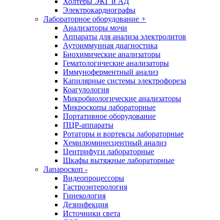
Холтеры ЭКГ и АД
Электрокардиографы
Лабораторное оборудование
+
Анализаторы мочи
Аппараты для анализа электролитов
Аутоиммунная диагностика
Биохимические анализаторы
Гематологические анализаторы
Иммуноферментный анализ
Капилярные системы электрофореза
Коагулология
Микробиологические анализаторы
Микроскопы лабораторные
Портативное оборудование
ПЦР-аппараты
Ротаторы и вортексы лабораторные
Хемилюминесцентный анализ
Центрифуги лабораторные
Шкафы вытяжные лабораторные
Лапароскоп
-
Видеопроцессоры
Гастроэнтерология
Гинекология
Дезинфекция
Источники света