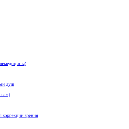
елемедицины)
ный душ
ссаж)
я коррекции зрения