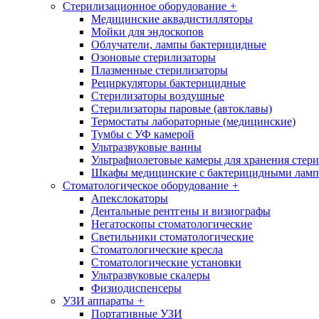
Стерилизационное оборудование
+
Медицинские аквадистилляторы
Мойки для эндоскопов
Облучатели, лампы бактерицидные
Озоновые стерилизаторы
Плазменные стерилизаторы
Рециркуляторы бактерицидные
Стерилизаторы воздушные
Стерилизаторы паровые (автоклавы)
Термостаты лабораторные (медицинские)
Тумбы с УФ камерой
Ультразвуковые ванны
Ультрафиолетовые камеры для хранения стер
Шкафы медицинские с бактерицидными лам
Стоматологическое оборудование
+
Апекслокаторы
Дентальные рентгены и визиографы
Негатоскопы стоматологические
Светильники стоматологические
Стоматологические кресла
Стоматологические установки
Ультразвуковые скалеры
Физиодиспенсеры
УЗИ аппараты
+
Портативные УЗИ