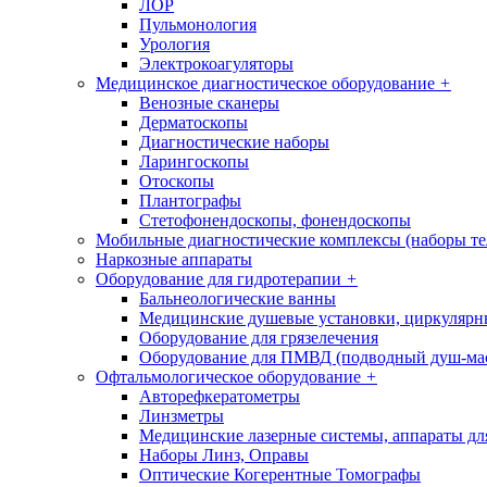
ЛОР
Пульмонология
Урология
Электрокоагуляторы
Медицинское диагностическое оборудование
+
Венозные сканеры
Дерматоскопы
Диагностические наборы
Ларингоскопы
Отоскопы
Плантографы
Стетофонендоскопы, фонендоскопы
Мобильные диагностические комплексы (наборы т
Наркозные аппараты
Оборудование для гидротерапии
+
Бальнеологические ванны
Медицинские душевые установки, циркуляр
Оборудование для грязелечения
Оборудование для ПМВД (подводный душ-ма
Офтальмологическое оборудование
+
Авторефкератометры
Линзметры
Медицинские лазерные системы, аппараты дл
Наборы Линз, Оправы
Оптические Когерентные Томографы