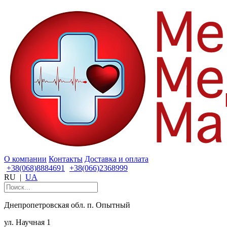
О компании
Контакты
Доставка и оплата
+38(068)8884691
+38(066)2368999
RU
|
UA
Днепропетровская обл. п. Опытный
ул. Научная 1