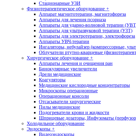
Стационарные УЗИ
Физиотерапевтическое оборудование
+
Аппарат магнитотерапии, магнитофореза
Аппараты для лечения псориаза
Аппараты для ударно-волновой терапии (УВТ
Аппараты для ультразвуковой терапии (УЗТ)
Аппараты для электротерапии, электрофореза
Аппараты УВЧ-терапии
Ингаляторы, небулайзер (компрессорные, ульт
Облучатели ртутно-кварцевые (физиотерапев
Хирургическое оборудование
+
Аппараты лечения и очищения ран
Бинокулярные увеличители
Дрели медицинские
Коагуляторы
Медицинские кислородные концентраторы
Микроскопы операционные
Операционные консоли
Отсасыватели хирургические
Пилы медицинские
Подогреватели крови и жидкости
Шприцевые дозаторы, Инфузоматы (перфузор
Холодильное оборудование
Эндоскопы
+
Видеоэндоскопы