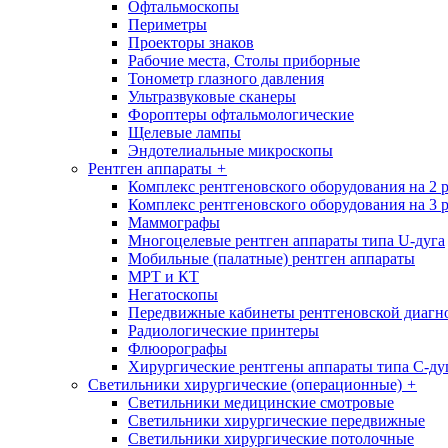
Офтальмоскопы
Периметры
Проекторы знаков
Рабочие места, Столы приборные
Тонометр глазного давления
Ультразвуковые сканеры
Фороптеры офтальмологические
Щелевые лампы
Эндотелиальные микроскопы
Рентген аппараты
+
Комплекс рентгеновского оборудования на 2 
Комплекс рентгеновского оборудования на 3 
Маммографы
Многоцелевые рентген аппараты типа U-дуга
Мобильные (палатные) рентген аппараты
МРТ и КТ
Негатоскопы
Передвижные кабинеты рентгеновской диагн
Радиологические принтеры
Флюорографы
Хирургические рентгены аппараты типа С-ду
Светильники хирургические (операционные)
+
Светильники медицинские смотровые
Светильники хирургические передвижные
Светильники хирургические потолочные