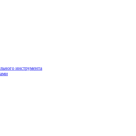
ильного инструмента
пами