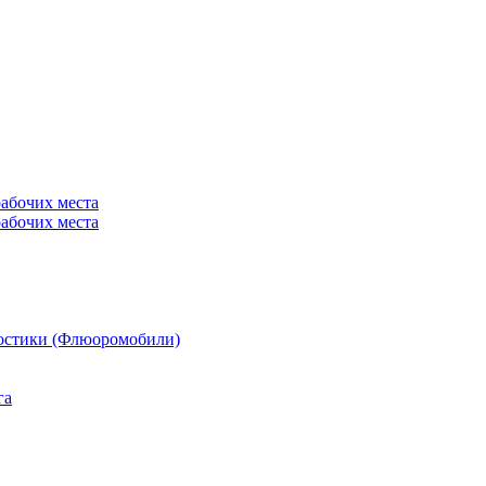
рабочих места
рабочих места
остики (Флюоромобили)
га