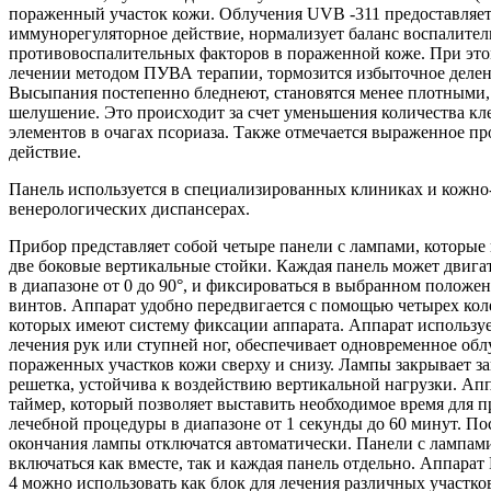
пораженный участок кожи. Облучения UVB -311 предоставляе
иммунорегуляторное действие, нормализует баланс воспалите
противовоспалительных факторов в пораженной коже. При этом
лечении методом ПУВА терапии, тормозится избыточное делен
Высыпания постепенно бледнеют, становятся менее плотными,
шелушение. Это происходит за счет уменьшения количества к
элементов в очагах псориаза. Также отмечается выраженное пр
действие.
Панель используется в специализированных клиниках и кожно
венерологических диспансерах.
Прибор представляет собой четыре панели с лампами, которые 
две боковые вертикальные стойки. Каждая панель может двигат
в диапазоне от 0 до 90°, и фиксироваться в выбранном полож
винтов. Аппарат удобно передвигается с помощью четырех коле
которых имеют систему фиксации аппарата. Аппарат используе
лечения рук или ступней ног, обеспечивает одновременное об
пораженных участков кожи сверху и снизу. Лампы закрывает з
решетка, устойчива к воздействию вертикальной нагрузки. Ап
таймер, который позволяет выставить необходимое время для 
лечебной процедуры в диапазоне от 1 секунды до 60 минут. По
окончания лампы отключатся автоматически. Панели с лампам
включаться как вместе, так и каждая панель отдельно. Аппарат
4 можно использовать как блок для лечения различных участк