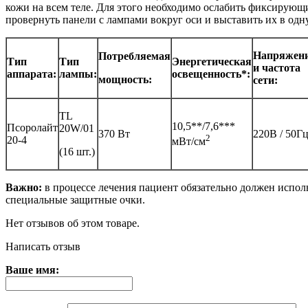
кожи на всем теле. Для этого необходимо ослабить фиксирующ
провернуть панели с лампами вокруг оси и выставить их в одну
Напряжен
Потребляемая
Тип
Тип
Энергетическая
и частота
аппарата:
лампы:
освещенность*:
мощность:
сети:
TL
10,5**/7,6***
Псоролайт
20W/01
370 Вт
220В / 50Г
2
20-4
мВт/см
(16 шт.)
Важно:
в процессе лечения пациент обязательно должен испол
специальные защитные очки.
Нет отзывов об этом товаре.
Написать отзыв
Ваше имя: