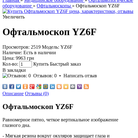
Главная
»
Медицинское оборудование
»
Офтальмологическое
оборудование
»
Офтальмоскопы
» Офтальмоскоп YZ6F
Увеличить
Офтальмоскоп YZ6F
Просмотров: 2519
Модель:
YZ6F
Наличие:
Есть в наличии
Цена:
9963 грн
Кол-во:
Купить
Быстрый заказ
В закладки
Отзывов: 0
•
Написать отзыв
Описание
Отзывы (0)
Офтальмоскоп YZ6F
Равномерное пятно, четкое вертикальное изображение
глазного дна.
- Мягкая резина вокруг окуляров защищает глаза и