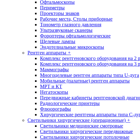
Офтальмоскопы
Периметры
Проекторы знаков
Рабочие места, Столы приборные
Тонометр глазного давления
Ультразвуковые сканеры
Фороптеры офтальмологические
Щелевые лампы
Эндотелиальные микроскопы
Рентген аппараты
+
Комплекс рентгеновского оборудования на 2 
Комплекс рентгеновского оборудования на 3 
Маммографы
Многоцелевые рентген аппараты типа U-дуга
Мобильные (палатные) рентген аппараты
МРТ и КТ
Негатоскопы
Передвижные кабинеты рентгеновской диагн
Радиологические принтеры
Флюорографы
Хирургические рентгены аппараты типа С-ду
Светильники хирургические (операционные)
+
Светильники медицинские смотровые
Светильники хирургические передвижные
Светильники хирургические потолочные