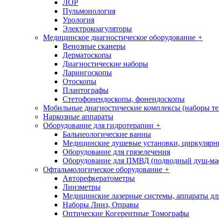
ЛОР
Пульмонология
Урология
Электрокоагуляторы
Медицинское диагностическое оборудование
+
Венозные сканеры
Дерматоскопы
Диагностические наборы
Ларингоскопы
Отоскопы
Плантографы
Стетофонендоскопы, фонендоскопы
Мобильные диагностические комплексы (наборы т
Наркозные аппараты
Оборудование для гидротерапии
+
Бальнеологические ванны
Медицинские душевые установки, циркуляр
Оборудование для грязелечения
Оборудование для ПМВД (подводный душ-ма
Офтальмологическое оборудование
+
Авторефкератометры
Линзметры
Медицинские лазерные системы, аппараты дл
Наборы Линз, Оправы
Оптические Когерентные Томографы