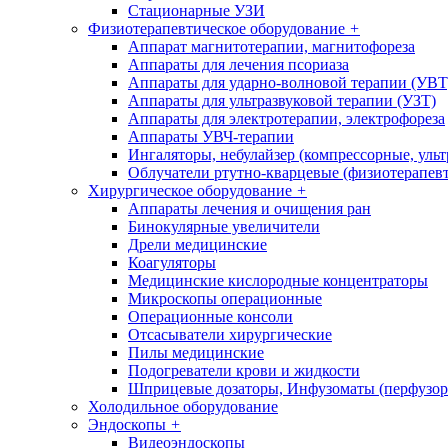
Стационарные УЗИ
Физиотерапевтическое оборудование
+
Аппарат магнитотерапии, магнитофореза
Аппараты для лечения псориаза
Аппараты для ударно-волновой терапии (УВТ
Аппараты для ультразвуковой терапии (УЗТ)
Аппараты для электротерапии, электрофореза
Аппараты УВЧ-терапии
Ингаляторы, небулайзер (компрессорные, ульт
Облучатели ртутно-кварцевые (физиотерапев
Хирургическое оборудование
+
Аппараты лечения и очищения ран
Бинокулярные увеличители
Дрели медицинские
Коагуляторы
Медицинские кислородные концентраторы
Микроскопы операционные
Операционные консоли
Отсасыватели хирургические
Пилы медицинские
Подогреватели крови и жидкости
Шприцевые дозаторы, Инфузоматы (перфузор
Холодильное оборудование
Эндоскопы
+
Видеоэндоскопы