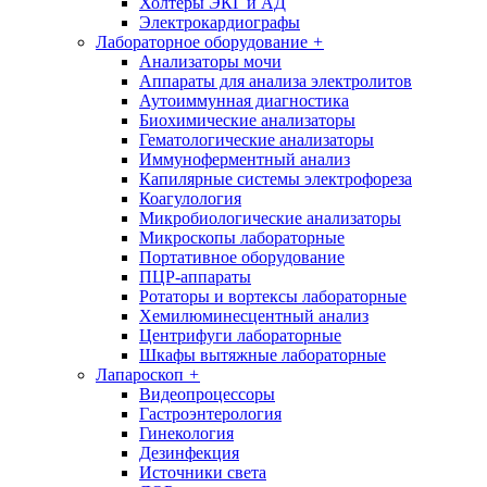
Холтеры ЭКГ и АД
Электрокардиографы
Лабораторное оборудование
+
Анализаторы мочи
Аппараты для анализа электролитов
Аутоиммунная диагностика
Биохимические анализаторы
Гематологические анализаторы
Иммуноферментный анализ
Капилярные системы электрофореза
Коагулология
Микробиологические анализаторы
Микроскопы лабораторные
Портативное оборудование
ПЦР-аппараты
Ротаторы и вортексы лабораторные
Хемилюминесцентный анализ
Центрифуги лабораторные
Шкафы вытяжные лабораторные
Лапароскоп
+
Видеопроцессоры
Гастроэнтерология
Гинекология
Дезинфекция
Источники света