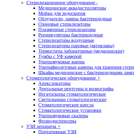
Стерилизационное оборудование
-
Медицинские аквадистилляторы
Мойки для эндоскопов
Облучатели, лампы бактерицидные
Озоновые стерилизаторы
Плазменные стерилизаторы
Рециркуляторы бактерицидные
Стерилизаторы воздушные
Стерилизаторы паровые (автоклавы)
Термостаты лабораторные (медицинские)
Тумбы с УФ камерой
Ультразвуковые ванны
Ультрафиолетовые камеры для хранения стер
Шкафы медицинские с бактерицидными лам
Стоматологическое оборудование
+
Апекслокаторы
Дентальные рентгены и визиографы
Негатоскопы стоматологические
Светильники стоматологические
Стоматологические кресла
Стоматологические установки
Ультразвуковые скалеры
Физиодиспенсеры
УЗИ аппараты
+
Портативные УЗИ