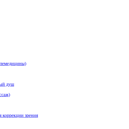
елемедицины)
ный душ
ссаж)
я коррекции зрения