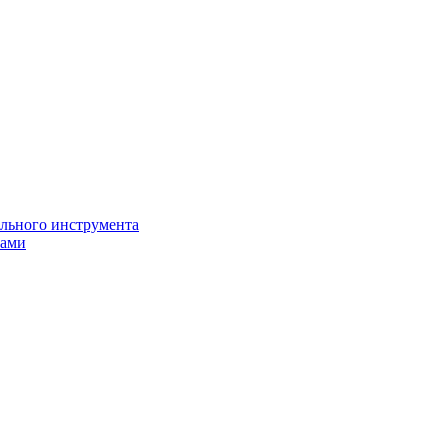
ильного инструмента
пами