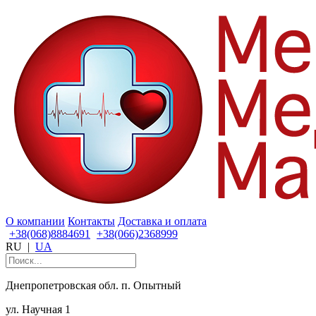
О компании
Контакты
Доставка и оплата
+38(068)8884691
+38(066)2368999
RU
|
UA
Днепропетровская обл. п. Опытный
ул. Научная 1