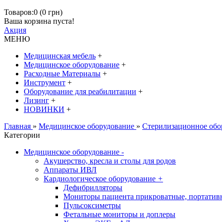
Товаров:0 (0 грн)
Ваша корзина пуста!
Акция
МЕНЮ
Медицинская мебель
+
Медицинское оборудование
+
Расходные Материалы
+
Инструмент
+
Оборудование для реабилитации
+
Лизинг
+
НОВИНКИ
+
Главная
»
Медицинское оборудование
»
Стерилизационное обо
Категории
Медицинское оборудование
-
Акушерство, кресла и столы для родов
Аппараты ИВЛ
Кардиологическое оборудование
+
Дефибрилляторы
Мониторы пациента прикроватные, портатив
Пульсоксиметры
Фетальные мониторы и доплеры