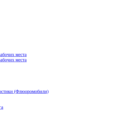
рабочих места
рабочих места
остики (Флюоромобили)
га