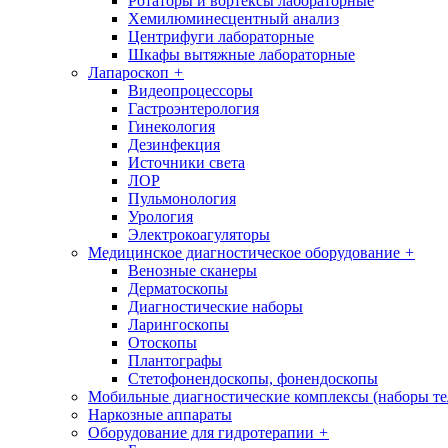
Ротаторы и вортексы лабораторные
Хемилюминесцентный анализ
Центрифуги лабораторные
Шкафы вытяжные лабораторные
Лапароскоп
+
Видеопроцессоры
Гастроэнтерология
Гинекология
Дезинфекция
Источники света
ЛОР
Пульмонология
Урология
Электрокоагуляторы
Медицинское диагностическое оборудование
+
Венозные сканеры
Дерматоскопы
Диагностические наборы
Ларингоскопы
Отоскопы
Плантографы
Стетофонендоскопы, фонендоскопы
Мобильные диагностические комплексы (наборы т
Наркозные аппараты
Оборудование для гидротерапии
+