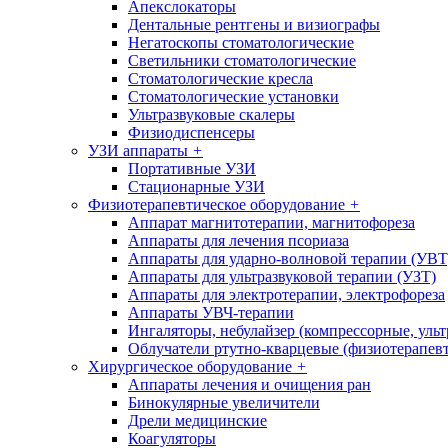
Апекслокаторы
Дентальные рентгены и визиографы
Негатоскопы стоматологические
Светильники стоматологические
Стоматологические кресла
Стоматологические установки
Ультразвуковые скалеры
Физиодиспенсеры
УЗИ аппараты
+
Портативные УЗИ
Стационарные УЗИ
Физиотерапевтическое оборудование
+
Аппарат магнитотерапии, магнитофореза
Аппараты для лечения псориаза
Аппараты для ударно-волновой терапии (УВТ
Аппараты для ультразвуковой терапии (УЗТ)
Аппараты для электротерапии, электрофореза
Аппараты УВЧ-терапии
Ингаляторы, небулайзер (компрессорные, ульт
Облучатели ртутно-кварцевые (физиотерапев
Хирургическое оборудование
+
Аппараты лечения и очищения ран
Бинокулярные увеличители
Дрели медицинские
Коагуляторы