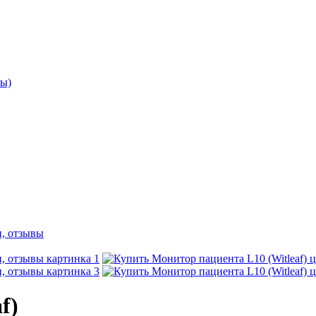
ы)
f)