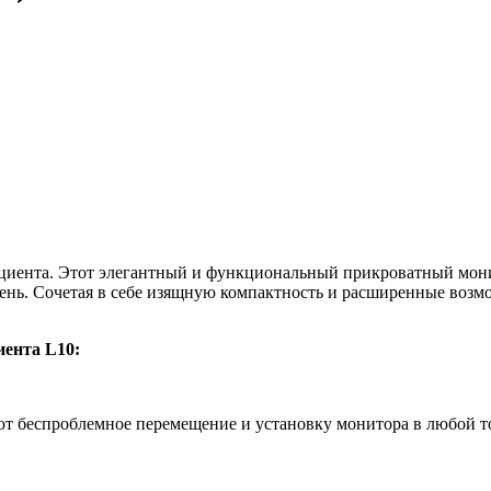
циента. Этот элегантный и функциональный прикроватный мони
овень. Сочетая в себе изящную компактность и расширенные во
ента L10:
ют беспроблемное перемещение и установку монитора в любой т