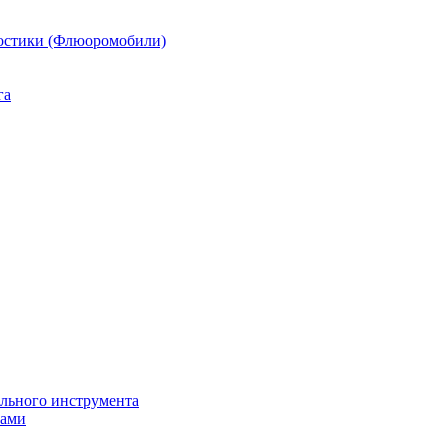
остики (Флюоромобили)
га
ильного инструмента
пами