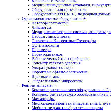
Бальнеологические ванны
Медицинские душевые установки, циркуляр
Оборудование для грязелечения
Оборудование для ПМВД (подводный душ-ма
Офтальмологическое оборудование
+
Авторефкератометры
Линзметры
Медицинские лазерные системы, аппараты дл
Наборы Линз, Оправы
Оптические Когерентные Томографы
Офтальмоскопы
Периметры
Проекторы знаков
Рабочие места, Столы приборные
Тонометр глазного давления
Ультразвуковые сканеры
Фороптеры офтальмологические
Щелевые лампы
Эндотелиальные микроскопы
Рентген аппараты
+
Комплекс рентгеновского оборудования на 2 
Комплекс рентгеновского оборудования на 3 
Маммографы
Многоцелевые рентген аппараты типа U-дуга
Мобильные (палатные) рентген аппараты