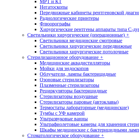
МРТ и КТ
Негатоскопы
Передвижные кабинеты рентгеновской диагн
Радиологические принтеры
Флюорографы
Хирургические рентгены аппараты типа С-ду
Светильники хирургические (операционные)
+
Светильники медицинские смотровые
Светильники хирургические передвижные
Светильники хирургические потолочные
Стерилизационное оборудование
+
Медицинские аквадистилляторы
Мойки для эндоскопов
Облучатели, лампы бактерицидные
Озоновые стерилизаторы
Плазменные стерилизаторы
Рециркуляторы бактерицидные
Стерилизаторы воздушные
Стерилизаторы паровые (автоклавы)
Термостаты лабораторные (медицинские)
Тумбы с УФ камерой
Ультразвуковые ванны
Ультрафиолетовые камеры для хранения стер
Шкафы медицинские с бактерицидными лам
Стоматологическое оборудование
+