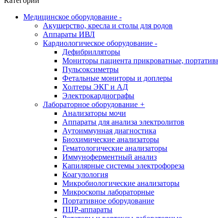
Категории
Медицинское оборудование
-
Акушерство, кресла и столы для родов
Аппараты ИВЛ
Кардиологическое оборудование
-
Дефибрилляторы
Мониторы пациента прикроватные, портатив
Пульсоксиметры
Фетальные мониторы и доплеры
Холтеры ЭКГ и АД
Электрокардиографы
Лабораторное оборудование
+
Анализаторы мочи
Аппараты для анализа электролитов
Аутоиммунная диагностика
Биохимические анализаторы
Гематологические анализаторы
Иммуноферментный анализ
Капилярные системы электрофореза
Коагулология
Микробиологические анализаторы
Микроскопы лабораторные
Портативное оборудование
ПЦР-аппараты