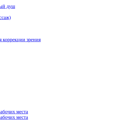
ный душ
ссаж)
я коррекции зрения
рабочих места
рабочих места