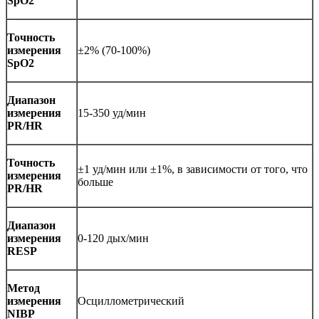
SpO2
Точность
измерения
±2% (70-100%)
SpO2
Диапазон
измерения
15-350 уд/мин
PR/HR
Точность
±1 уд/мин или ±1%, в зависимости от того, что
измерения
больше
PR/HR
Диапазон
измерения
0-120 дых/мин
RESP
Метод
измерения
Осциллометрический
NIBP