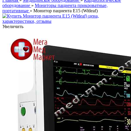
Главная
»
Медицинское оборудование
»
Кардиологическое
оборудование
»
Мониторы пациента прикроватные,
портативные
» Монитор пациента Е15 (Witleaf)
Увеличить