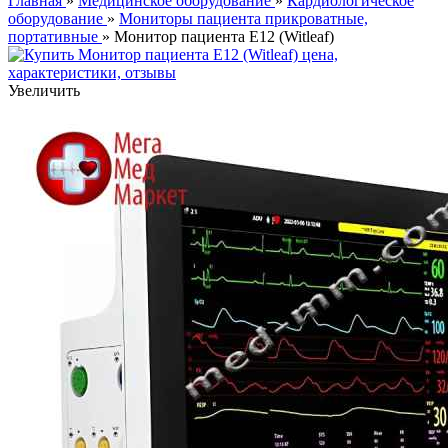
Главная
»
Медицинское оборудование
»
Кардиологическое
оборудование
»
Мониторы пациента прикроватные,
портативные
» Монитор пациента Е12 (Witleaf)
Увеличить