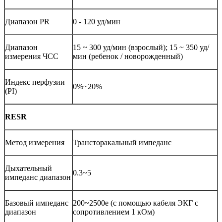
Диапазон PR
0 - 120 уд/мин
Диапазон
15 ~ 300 уд/мин (взрослый); 15 ~ 350 уд/
измерения ЧСС
мин (ребенок / новорожденный)
Индекс перфузии
0%~20%
(PI)
RESR
Метод измерения
Трансторакальный импеданс
Дыхательный
0.3~5
импеданс диапазон
Базовый импеданс
200~2500e (с помощью кабеля ЭКГ с
диапазон
сопротивлением 1 кОм)