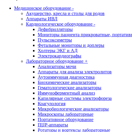
Медицинское оборудование
-
Акушерство, кресла и столы для родов
Аппараты ИВЛ
Кардиологическое оборудование
-
Дефибрилляторы
Мониторы пациента прикроватные, портатив
Пульсоксиметры
Фетальные мониторы и доплеры
Холтеры ЭКГ и АД
Электрокардиографы
Лабораторное оборудование
+
Анализаторы мочи
Аппараты для анализа электролитов
Аутоиммунная диагностика
Биохимические анализаторы
Гематологические анализаторы
Иммуноферментный анализ
Капилярные системы электрофореза
Коагулология
Микробиологические анализаторы
Микроскопы лабораторные
Портативное оборудование
ПЦР-аппараты
Ротаторы и вортексы лабораторные