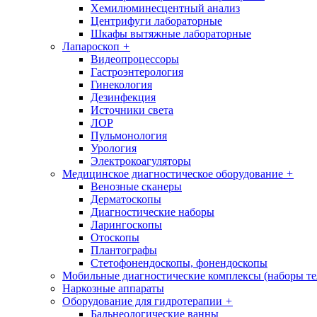
Хемилюминесцентный анализ
Центрифуги лабораторные
Шкафы вытяжные лабораторные
Лапароскоп
+
Видеопроцессоры
Гастроэнтерология
Гинекология
Дезинфекция
Источники света
ЛОР
Пульмонология
Урология
Электрокоагуляторы
Медицинское диагностическое оборудование
+
Венозные сканеры
Дерматоскопы
Диагностические наборы
Ларингоскопы
Отоскопы
Плантографы
Стетофонендоскопы, фонендоскопы
Мобильные диагностические комплексы (наборы т
Наркозные аппараты
Оборудование для гидротерапии
+
Бальнеологические ванны