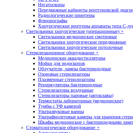
Негатоскопы
Передвижные кабинеты рентгеновской диагн
Радиологические принтеры
Флюорографы
Хирургические рентгены аппараты типа С-ду
Светильники хирургические (операционные)
+
Светильники медицинские смотровые
Светильники хирургические передвижные
Светильники хирургические потолочные
Стерилизационное оборудование
+
Медицинские аквадистилляторы
Мойки для эндоскопов
Облучатели, лампы бактерицидные
Озоновые стерилизаторы
Плазменные стерилизаторы
Рециркуляторы бактерицидные
Стерилизаторы воздушные
Стерилизаторы паровые (автоклавы)
Термостаты лабораторные (медицинские)
Тумбы с УФ камерой
Ультразвуковые ванны
Ультрафиолетовые камеры для хранения стер
Шкафы медицинские с бактерицидными лам
Стоматологическое оборудование
+
Апекслокаторы