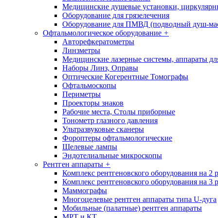
Медицинские душевые установки, циркуляр
Оборудование для грязелечения
Оборудование для ПМВД (подводный душ-ма
Офтальмологическое оборудование
+
Авторефкератометры
Линзметры
Медицинские лазерные системы, аппараты дл
Наборы Линз, Оправы
Оптические Когерентные Томографы
Офтальмоскопы
Периметры
Проекторы знаков
Рабочие места, Столы приборные
Тонометр глазного давления
Ультразвуковые сканеры
Фороптеры офтальмологические
Щелевые лампы
Эндотелиальные микроскопы
Рентген аппараты
+
Комплекс рентгеновского оборудования на 2 
Комплекс рентгеновского оборудования на 3 
Маммографы
Многоцелевые рентген аппараты типа U-дуга
Мобильные (палатные) рентген аппараты
МРТ и КТ