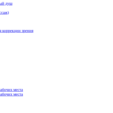
ный душ
ссаж)
я коррекции зрения
рабочих места
рабочих места