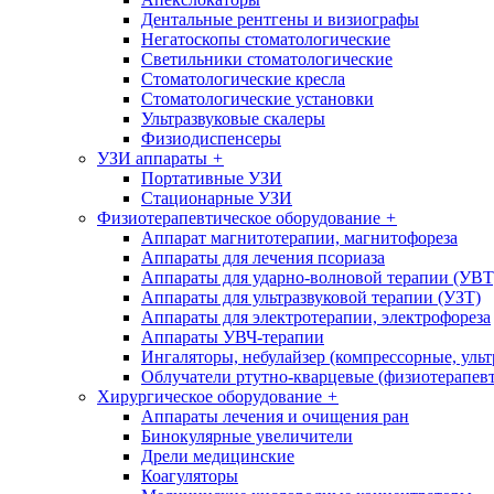
Дентальные рентгены и визиографы
Негатоскопы стоматологические
Светильники стоматологические
Стоматологические кресла
Стоматологические установки
Ультразвуковые скалеры
Физиодиспенсеры
УЗИ аппараты
+
Портативные УЗИ
Стационарные УЗИ
Физиотерапевтическое оборудование
+
Аппарат магнитотерапии, магнитофореза
Аппараты для лечения псориаза
Аппараты для ударно-волновой терапии (УВТ
Аппараты для ультразвуковой терапии (УЗТ)
Аппараты для электротерапии, электрофореза
Аппараты УВЧ-терапии
Ингаляторы, небулайзер (компрессорные, ульт
Облучатели ртутно-кварцевые (физиотерапев
Хирургическое оборудование
+
Аппараты лечения и очищения ран
Бинокулярные увеличители
Дрели медицинские
Коагуляторы