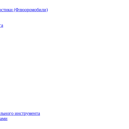
остики (Флюоромобили)
га
ильного инструмента
пами