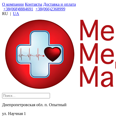
О компании
Контакты
Доставка и оплата
+38(068)8884691
+38(066)2368999
RU
|
UA
Днепропетровская обл. п. Опытный
ул. Научная 1