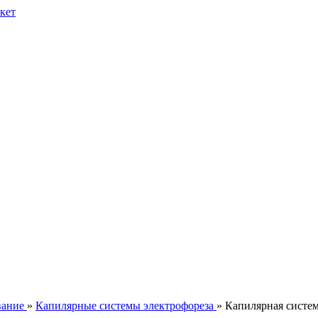
вание
»
Капилярные системы электрофореза
» Капилярная сист