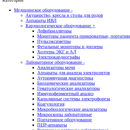
Категории
Медицинское оборудование
-
Акушерство, кресла и столы для родов
Аппараты ИВЛ
Кардиологическое оборудование
+
Дефибрилляторы
Мониторы пациента прикроватные, портатив
Пульсоксиметры
Фетальные мониторы и доплеры
Холтеры ЭКГ и АД
Электрокардиографы
Лабораторное оборудование
-
Анализаторы мочи
Аппараты для анализа электролитов
Аутоиммунная диагностика
Биохимические анализаторы
Гематологические анализаторы
Иммуноферментный анализ
Капилярные системы электрофореза
Коагулология
Микробиологические анализаторы
Микроскопы лабораторные
Портативное оборудование
ПЦР-аппараты