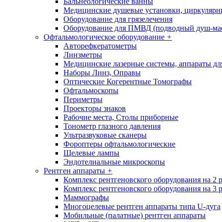
Бальнеологические ванны
Медицинские душевые установки, циркуляр
Оборудование для грязелечения
Оборудование для ПМВД (подводный душ-ма
Офтальмологическое оборудование
+
Авторефкератометры
Линзметры
Медицинские лазерные системы, аппараты дл
Наборы Линз, Оправы
Оптические Когерентные Томографы
Офтальмоскопы
Периметры
Проекторы знаков
Рабочие места, Столы приборные
Тонометр глазного давления
Ультразвуковые сканеры
Фороптеры офтальмологические
Щелевые лампы
Эндотелиальные микроскопы
Рентген аппараты
+
Комплекс рентгеновского оборудования на 2 
Комплекс рентгеновского оборудования на 3 
Маммографы
Многоцелевые рентген аппараты типа U-дуга
Мобильные (палатные) рентген аппараты