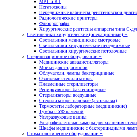
МРТ и КТ
Негатоскопы
Передвижные кабинеты рентгеновской диагн
Радиологические принтеры
Флюорографы
Хирургические рентгены аппараты типа С-ду
Светильники хирургические (операционные)
+
Светильники медицинские смотровые
Светильники хирургические передвижные
Светильники хирургические потолочные
Стерилизационное оборудование
+
Медицинские аквадистилляторы
Мойки для эндоскопов
Облучатели, лампы бактерицидные
Озоновые стерилизаторы
Плазменные стерилизаторы
Рециркуляторы бактерицидные
Стерилизаторы воздушные
Стерилизаторы паровые (автоклавы)
Термостаты лабораторные (медицинские)
Тумбы с УФ камерой
Ультразвуковые ванны
Ультрафиолетовые камеры для хранения стер
Шкафы медицинские с бактерицидными лам
Стоматологическое оборудование
+