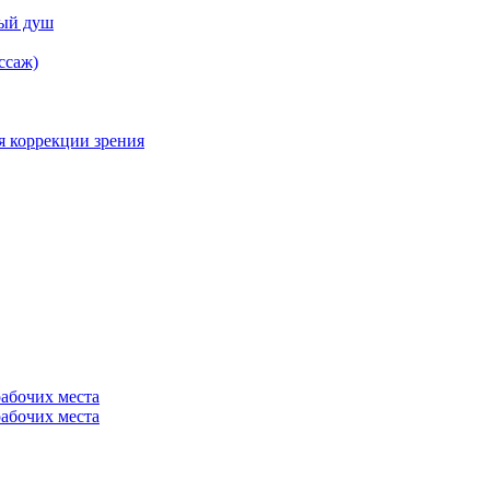
ный душ
ссаж)
я коррекции зрения
рабочих места
рабочих места