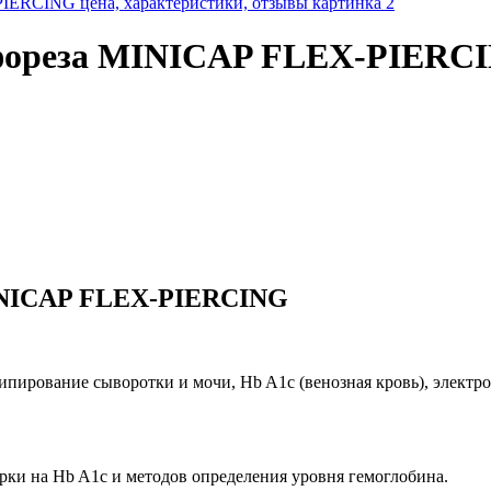
офореза MINICAP FLEX-PIERC
MINICAP FLEX-PIERCING
пирование сыворотки и мочи, Hb A1c (венозная кровь), электр
рки на Hb A1c и методов определения уровня гемоглобина.