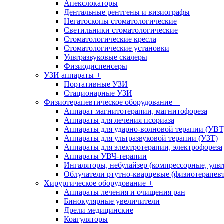
Апекслокаторы
Дентальные рентгены и визиографы
Негатоскопы стоматологические
Светильники стоматологические
Стоматологические кресла
Стоматологические установки
Ультразвуковые скалеры
Физиодиспенсеры
УЗИ аппараты
+
Портативные УЗИ
Стационарные УЗИ
Физиотерапевтическое оборудование
+
Аппарат магнитотерапии, магнитофореза
Аппараты для лечения псориаза
Аппараты для ударно-волновой терапии (УВТ
Аппараты для ультразвуковой терапии (УЗТ)
Аппараты для электротерапии, электрофореза
Аппараты УВЧ-терапии
Ингаляторы, небулайзер (компрессорные, ульт
Облучатели ртутно-кварцевые (физиотерапев
Хирургическое оборудование
+
Аппараты лечения и очищения ран
Бинокулярные увеличители
Дрели медицинские
Коагуляторы