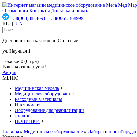
О компании
Контакты
Доставка и оплата
+38(068)8884691
+38(066)2368999
RU
|
UA
Днепропетровская обл. п. Опытный
ул. Научная 1
Товаров:0 (0 грн)
Ваша корзина пуста!
Акция
МЕНЮ
Медицинская мебель
+
Медицинское оборудование
+
Расходные Материалы
+
Инструмент
+
Оборудование для реабилитации
+
Лизинг
+
НОВИНКИ
+
Главная
»
Медицинское оборудование
»
Лабораторное оборудо