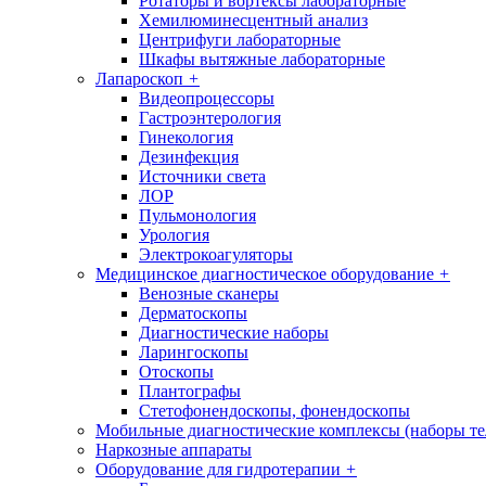
Ротаторы и вортексы лабораторные
Хемилюминесцентный анализ
Центрифуги лабораторные
Шкафы вытяжные лабораторные
Лапароскоп
+
Видеопроцессоры
Гастроэнтерология
Гинекология
Дезинфекция
Источники света
ЛОР
Пульмонология
Урология
Электрокоагуляторы
Медицинское диагностическое оборудование
+
Венозные сканеры
Дерматоскопы
Диагностические наборы
Ларингоскопы
Отоскопы
Плантографы
Стетофонендоскопы, фонендоскопы
Мобильные диагностические комплексы (наборы т
Наркозные аппараты
Оборудование для гидротерапии
+