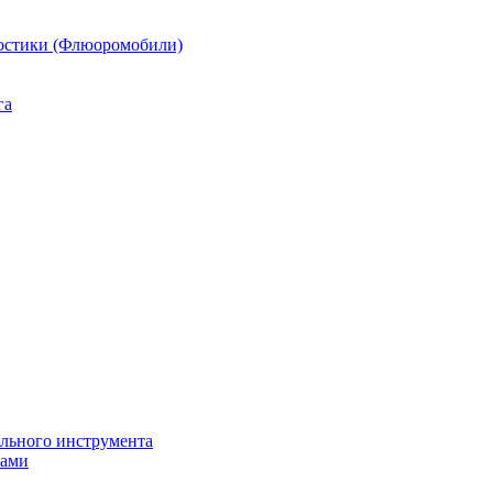
остики (Флюоромобили)
га
ильного инструмента
пами