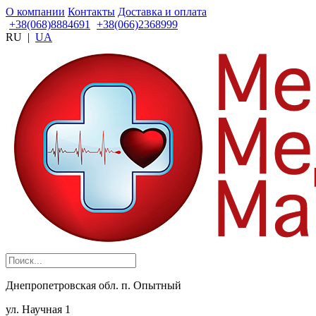
О компании
Контакты
Доставка и оплата
+38(068)8884691
+38(066)2368999
RU
|
UA
Днепропетровская обл. п. Опытный
ул. Научная 1