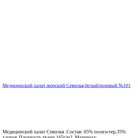
Медицинский халат женский Севилья белый/розовый №101
Медицинский халат Севилья .Состав: 65% полиэстер,35%
хлопок.Плотность ткани 165г/м2. Материал: ..