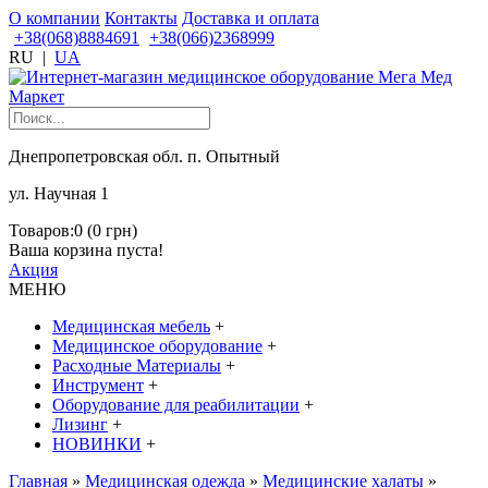
О компании
Контакты
Доставка и оплата
+38(068)8884691
+38(066)2368999
RU
|
UA
Днепропетровская обл. п. Опытный
ул. Научная 1
Товаров:0 (0 грн)
Ваша корзина пуста!
Акция
МЕНЮ
Медицинская мебель
+
Медицинское оборудование
+
Расходные Материалы
+
Инструмент
+
Оборудование для реабилитации
+
Лизинг
+
НОВИНКИ
+
Главная
»
Медицинская одежда
»
Медицинские халаты
»