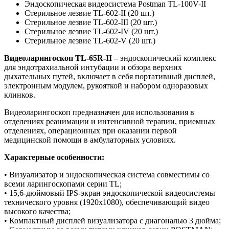
Эндоскопическая видеосистема Postman TL-100V-II
Стерильное лезвие TL-602-II (20 шт.)
Стерильное лезвие TL-602-III (20 шт.)
Стерильное лезвие TL-602-IV (20 шт.)
Стерильное лезвие TL-602-V (20 шт.)
Видеоларингоскоп TL-65R-II –
эндоскопический комплекс
для эндотрахиальной интубации и обзора верхних
дыхательных путей, включает в себя портативный дисплей,
электронным модулем, рукояткой и набором одноразовых
клинков.
Видеоларингоскоп предназначен для использования в
отделениях реанимации и интенсивной терапии, приемных
отделениях, операционных при оказании первой
медицинской помощи в амбулаторных условиях.
Характерные особенности:
• Визуализатор и эндоскопическая система совместимы со
всеми ларингоскопами серии TL;
• 15,6-дюймовый IPS-экран эндоскопической видеосистемы
технического уровня (1920х1080), обеспечивающий видео
высокого качества;
• Компактный дисплей визуализатора с диагональю 3 дюйма;