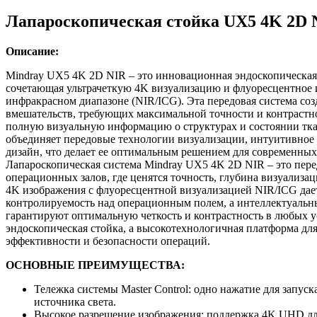
Лапароскопическая стойка UX5 4K 2D 
Описание:
Mindray UX5 4K 2D NIR – это инновационная эндоскопическая
сочетающая ультрачеткую 4K визуализацию и флуоресцентное
инфракрасном диапазоне (NIR/ICG). Эта передовая система соз
вмешательств, требующих максимальной точности и контрастно
полную визуальную информацию о структурах и состоянии тка
объединяет передовые технологии визуализации, интуитивное
дизайн, что делает ее оптимальным решением для современных
Лапароскопическая система Mindray UX5 4K 2D NIR – это пере
операционных залов, где ценятся точность, глубина визуализа
4K изображения с флуоресцентной визуализацией NIR/ICG дае
контролируемость над операционным полем, а интеллектуальн
гарантируют оптимальную четкость и контрастность в любых у
эндоскопическая стойка, а высокотехнологичная платформа дл
эффективности и безопасности операций.
ОСНОВНЫЕ ПРЕИМУЩЕСТВА:
Тележка системы Master Control: одно нажатие для запуск
источника света.
Высокое разрешение изображения: поддержка 4K UHD дл