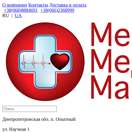
О компании
Контакты
Доставка и оплата
+38(068)8884691
+38(066)2368999
RU
|
UA
Днепропетровская обл. п. Опытный
ул. Научная 1