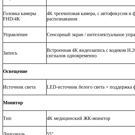
Головка камеры
4K трехчиповая камера, с автофокусом и 
FHD/4K
распознавания
Управление
Сенсорный экран / интеллектуальное упр
Встроенная 4K видеозапись с кодеком H.
Запись
сигналов одновременно
Освещение
Источник света
LED-источник белого света + поддержка 
Монитор
Тип
4K медицинский ЖК-монитор
Диагональ
55"