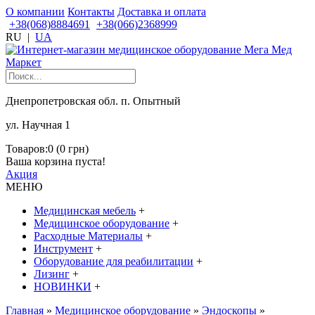
О компании
Контакты
Доставка и оплата
+38(068)8884691
+38(066)2368999
RU
|
UA
Днепропетровская обл. п. Опытный
ул. Научная 1
Товаров:0 (0 грн)
Ваша корзина пуста!
Акция
МЕНЮ
Медицинская мебель
+
Медицинское оборудование
+
Расходные Материалы
+
Инструмент
+
Оборудование для реабилитации
+
Лизинг
+
НОВИНКИ
+
Главная
»
Медицинское оборудование
»
Эндоскопы
»