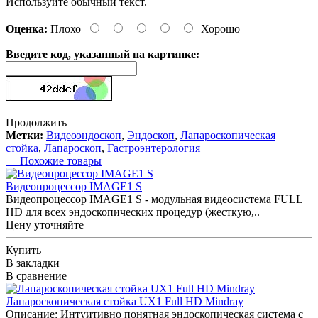
Используйте обычный текст.
Оценка:
Плохо
Хорошо
Введите код, указанный на картинке:
Продолжить
Метки:
Видеоэндоскоп
,
Эндоскоп
,
Лапароскопическая
стойка
,
Лапароскоп
,
Гастроэнтерология
Похожие товары
Видеопроцессор IMAGE1 S
Видеопроцессор IMAGE1 S - модульная видеосистема FULL
HD для всех эндоскопических процедур (жесткую,..
Цену уточняйте
Купить
В закладки
В сравнение
Лапароскопическая стойка UX1 Full HD Mindray
Описание: Интуитивно понятная эндоскопическая система с