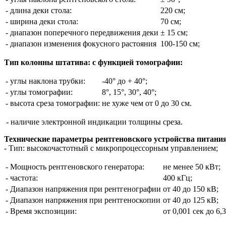
- длина деки стола:
220 см;
- ширина деки стола:
70 см;
- диапазон поперечного передвижения деки
± 15 см;
- диапазон изменения фокусного растояния
100-150 см;
Тип колонны штатива: с функцией томографии:
- углы наклона трубки:
-40° до + 40°;
- углы томографии:
8°, 15°, 30°, 40°;
- высота среза томографии:
не хуже чем от 0 до 30 см.
- наличие электронной индикации толщины среза.
Технические параметры рентгеновского устройства питани
- Тип: высокочастотный с микропроцессорным управлением;
- Мощность рентгеновского генератора:
не менее 50 кВт;
- частота:
400 кГц;
- Диапазон напряжения при рентгенографии
от 40 до 150 кВ;
- Диапазон напряжения при рентгеноскопии
от 40 до 125 кВ;
- Время экспозиции:
от 0,001 сек до 6,3