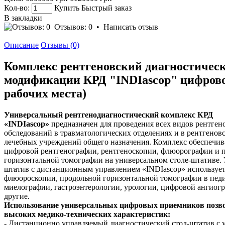
Кол-во:
Купить
Быстрый заказ
В закладки
Отзывов: 0
•
Написать отзыв
Описание
Отзывы (0)
Комплекс рентгеновский диагностическ
модификации КРД "INDIascop" цифрово
рабочих места)
Универсальный рентгенодиагностический комплекс
КРД
«INDIascop»
предназначен для проведения всех видов рентге
обследований в травматологических отделениях и в рентгенов
лечебных учреждений общего назначения. Комплекс обеспечив
цифровой рентгенографии, рентгеноскопии, флюорографии и 
горизонтальной томографии на универсальном столе-штативе.
штатив с дистанционным управлением «INDIascop» использует
флюороскопии, продольной горизонтальной томографии в педи
миелографии, гастроэнтерологии, урологии, цифровой ангиог
другие.
Использование универсальных цифровых приемников позво
высоких медико-технических характеристик:
- Дистанционно управляемый диагностический стол-штатив с