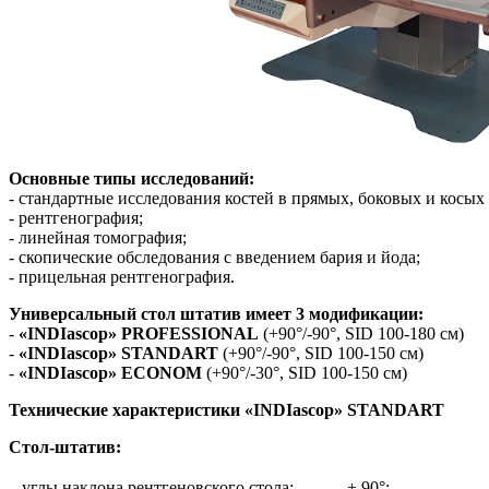
Основные типы исследований:
- стандартные исследования костей в прямых, боковых и косых
- рентгенография;
- линейная томография;
- скопические обследования с введением бария и йода;
- прицельная рентгенография.
Универсальный стол штатив имеет 3 модификации:
-
«INDIascop» PROFESSIONAL
(+90°/-90°, SID 100-180 см)
-
«INDIascop» STANDART
(+90°/-90°, SID 100-150 см)
-
«INDIascop» ECONOM
(+90°/-30°, SID 100-150 см)
Технические характеристики «INDIascop» STANDART
Стол-штатив:
- углы наклона рентгеновского стола:
± 90°;