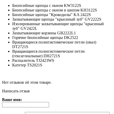
Биопсийные щипцы с окном KW3122S
Биопсийные щипцы с окном и шипом KН3122S
Биопсийные щипцы "Крокодилы" KA 2422S
Захватывающие щипцы "крысиный зуб" GV2222S
Изолированные захватывающие щипцы "крысиный
зуб" GV2422L
Захватывающие корзины GB2222L1
Горячие биопсийные щипцы DK2522
Вращающиеся полипэктомические петли (овал)
DT2721S
Вращающиеся полипэктомические петли
(гексагональные) DН2721S
Распылитель TJ2423WS
Катетер TS2021S
Нет отзывов об этом товаре.
Написать отзыв
Ваше имя: