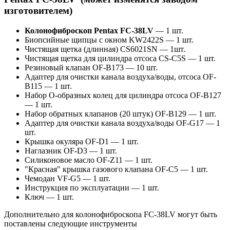
изготовителем)
Колонофиброскоп Pentax FC-38LV
― 1 шт.
Биопсийные щипцы с окном KW2422S ― 1 шт.
Чистящая щетка (длинная) CS6021SN ― 1шт.
Чистящая щетка для цилиндра отсоса CS-C5S ― 1 шт.
Резиновый клапан OF-B173 ― 10 шт.
Адаптер для очистки канала воздуха/воды, отсоса OF-
B115 ― 1 шт.
Набор О-образных колец для цилиндра отсоса OF-B127
― 1 шт.
Набор обратных клапанов (20 штук) OF-B129 ― 1 шт.
Адаптер для очистки канала воздуха/воды OF-G17 ― 1
шт.
Крышка окуляра OF-D1 ― 1 шт.
Наглазник OF-D3 ― 1 шт.
Силиконовое масло OF-Z11 ― 1 шт.
"Красная" крышка газового клапана OF-C5 ― 1 шт.
Чемодан VF-G5 ― 1 шт.
Инструкция по эксплуатации ― 1 шт.
Ключ ― 1 шт.
Дополнительно для колонофиброскопа FC-38LV могут быть
поставлены следующие инструменты