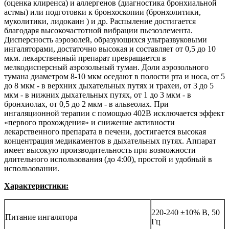
(оценка клиренса) и аллергенов (диагностика бронхиальной
астмы) или подготовки к бронхоскопии (бронхолитики,
муколитики, лидокаин ) и др. Распыление достигается
благодаря высокочастотной вибрации пьезоэлемента.
Дисперсность аэрозолей, образующихся ультразвуковыми
ингаляторами, достаточно высокая и составляет от 0,5 до 10
мкм. лекарственный препарат превращается в
мелкодисперсный аэрозольный туман. Доли аэрозольного
тумана диаметром 8-10 мкм оседают в полости рта и носа, от 5
до 8 мкм - в верхних дыхательных путях и трахеи, от 3 до 5
мкм - в нижних дыхательных путях, от 1 до 3 мкм - в
бронхиолах, от 0,5 до 2 мкм - в альвеолах. При
ингаляционной терапии с помощью 402В исключается эффект
«первого прохождения» и снижение активности
лекарственного препарата в печени, достигается высокая
концентрация медикаментов в дыхательных путях. Аппарат
имеет высокую производительность при возможности
длительного использования (до 4:00), простой и удобный в
использовании.
Характеристики:
220-240 ±10% В, 50
Питание ингалятора
Гц