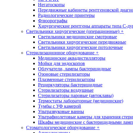
Негатоскопы
Передвижные кабинеты рентгеновской диагн
Радиологические принтеры
Флюорографы
Хирургические рентгены аппараты типа С-ду
Светильники хирургические (операционные)
+
Светильники медицинские смотровые
Светильники хирургические передвижные
Светильники хирургические потолочные
Стерилизационное оборудование
+
Медицинские аквадистилляторы
Мойки для эндоскопов
Облучатели, лампы бактерицидные
Озоновые стерилизаторы
Плазменные стерилизаторы
Рециркуляторы бактерицидные
Стерилизаторы воздушные
Стерилизаторы паровые (автоклавы)
Термостаты лабораторные (медицинские)
Тумбы с УФ камерой
Ультразвуковые ванны
Ультрафиолетовые камеры для хранения стер
Шкафы медицинские с бактерицидными лам
Стоматологическое оборудование
+
Апекслокаторы