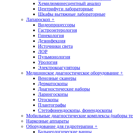
Хемилюминесцентный анализ
Центрифуги лабораторные
Шкафы вытяжные лабораторные
Лапароскоп
+
Видеопроцессоры
Гастроэнтерология
Гинекология
Дезинфекция
Источники света
ЛОР
Пульмонология
Урология
Электрокоагуляторы
Медицинское диагностическое оборудование
+
Венозные сканеры
Дерматоскопы
Диагностические наборы
Ларингоскопы
Отоскопы
Плантографы
Стетофонендоскопы, фонендоскопы
Мобильные диагностические комплексы (наборы т
Наркозные аппараты
Оборудование для гидротерапии
+
Бальнеологические ванны