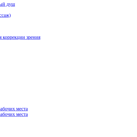
ный душ
ссаж)
я коррекции зрения
рабочих места
рабочих места