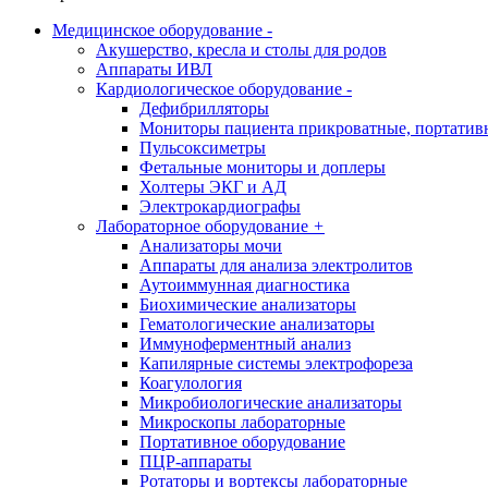
Медицинское оборудование
-
Акушерство, кресла и столы для родов
Аппараты ИВЛ
Кардиологическое оборудование
-
Дефибрилляторы
Мониторы пациента прикроватные, портатив
Пульсоксиметры
Фетальные мониторы и доплеры
Холтеры ЭКГ и АД
Электрокардиографы
Лабораторное оборудование
+
Анализаторы мочи
Аппараты для анализа электролитов
Аутоиммунная диагностика
Биохимические анализаторы
Гематологические анализаторы
Иммуноферментный анализ
Капилярные системы электрофореза
Коагулология
Микробиологические анализаторы
Микроскопы лабораторные
Портативное оборудование
ПЦР-аппараты
Ротаторы и вортексы лабораторные