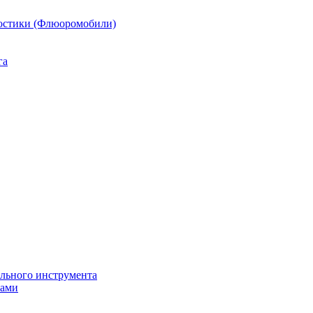
остики (Флюоромобили)
га
ильного инструмента
пами