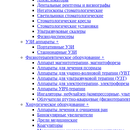
Дентальные рентгены и визиографы
Негатоскопы стоматологические
Светильники стоматологические
Стоматологические кресла
Стоматологические установки
Ультразвуковые скалеры
Физиодиспенсеры
УЗИ аппараты
+
Портативные УЗИ
Стационарные УЗИ
Физиотерапевтическое оборудование
+
Аппарат магнитотерапии, магнитофореза
Аппараты для лечения псориаза
Аппараты для ударно-волновой терапии (УВТ
Аппараты для ультразвуковой терапии (УЗТ)
Аппараты для электротерапии, электрофореза
Аппараты УВЧ-терапии
Ингаляторы, небулайзер (компрессорные, ульт
Облучатели ртутно-кварцевые (физиотерапев
Хирургическое оборудование
+
Аппараты лечения и очищения ран
Бинокулярные увеличители
Дрели медицинские
Коагуляторы