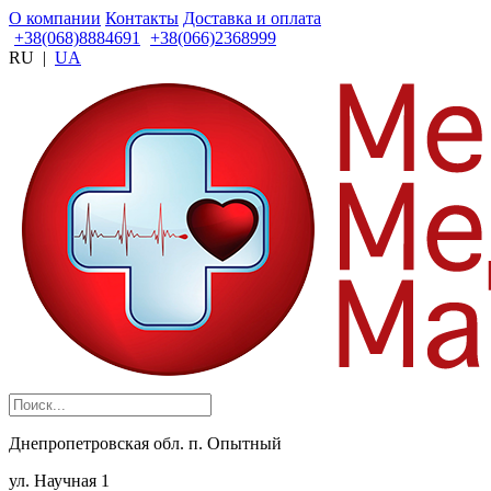
О компании
Контакты
Доставка и оплата
+38(068)8884691
+38(066)2368999
RU
|
UA
Днепропетровская обл. п. Опытный
ул. Научная 1