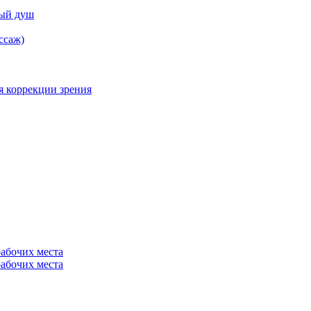
ный душ
ссаж)
я коррекции зрения
рабочих места
рабочих места