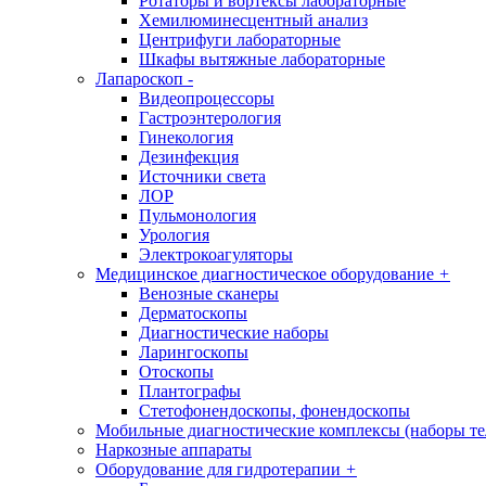
Ротаторы и вортексы лабораторные
Хемилюминесцентный анализ
Центрифуги лабораторные
Шкафы вытяжные лабораторные
Лапароскоп
-
Видеопроцессоры
Гастроэнтерология
Гинекология
Дезинфекция
Источники света
ЛОР
Пульмонология
Урология
Электрокоагуляторы
Медицинское диагностическое оборудование
+
Венозные сканеры
Дерматоскопы
Диагностические наборы
Ларингоскопы
Отоскопы
Плантографы
Стетофонендоскопы, фонендоскопы
Мобильные диагностические комплексы (наборы т
Наркозные аппараты
Оборудование для гидротерапии
+