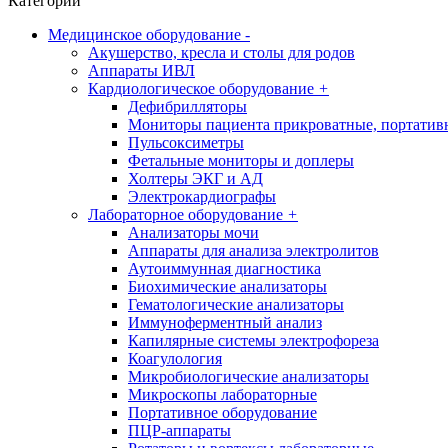
Категории
Медицинское оборудование
-
Акушерство, кресла и столы для родов
Аппараты ИВЛ
Кардиологическое оборудование
+
Дефибрилляторы
Мониторы пациента прикроватные, портатив
Пульсоксиметры
Фетальные мониторы и доплеры
Холтеры ЭКГ и АД
Электрокардиографы
Лабораторное оборудование
+
Анализаторы мочи
Аппараты для анализа электролитов
Аутоиммунная диагностика
Биохимические анализаторы
Гематологические анализаторы
Иммуноферментный анализ
Капилярные системы электрофореза
Коагулология
Микробиологические анализаторы
Микроскопы лабораторные
Портативное оборудование
ПЦР-аппараты