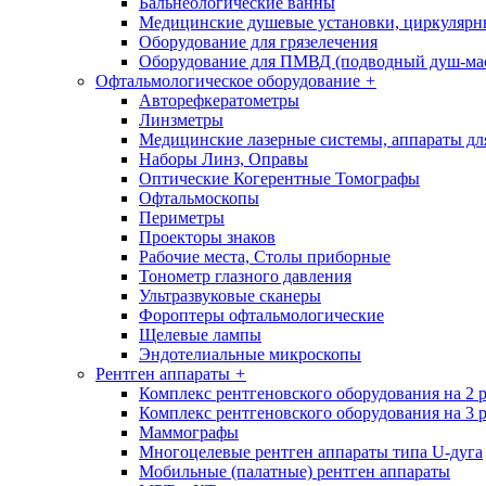
Бальнеологические ванны
Медицинские душевые установки, циркуляр
Оборудование для грязелечения
Оборудование для ПМВД (подводный душ-ма
Офтальмологическое оборудование
+
Авторефкератометры
Линзметры
Медицинские лазерные системы, аппараты дл
Наборы Линз, Оправы
Оптические Когерентные Томографы
Офтальмоскопы
Периметры
Проекторы знаков
Рабочие места, Столы приборные
Тонометр глазного давления
Ультразвуковые сканеры
Фороптеры офтальмологические
Щелевые лампы
Эндотелиальные микроскопы
Рентген аппараты
+
Комплекс рентгеновского оборудования на 2 
Комплекс рентгеновского оборудования на 3 
Маммографы
Многоцелевые рентген аппараты типа U-дуга
Мобильные (палатные) рентген аппараты