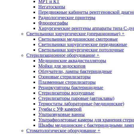
МРТ и КТ
Негатоскопы
Передвижные кабинеты рентгеновской диагн
Радиологические принтеры
Флюорографы
Хирургические рентгены аппараты типа С-ду
Светильники хирургические (операционные)
+
Светильники медицинские смотровые
Светильники хирургические передвижные
Светильники хирургические потолочные
Стерилизационное оборудование
+
Медицинские аквадистилляторы
Мойки для эндоскопов
Облучатели, лампы бактерицидные
Озоновые стерилизаторы
Плазменные стерилизаторы
Рециркуляторы бактерицидные
Стерилизаторы воздушные
Стерилизаторы паровые (автоклавы)
Термостаты лабораторные (медицинские)
Тумбы с УФ камерой
Ультразвуковые ванны
Ультрафиолетовые камеры для хранения стер
Шкафы медицинские с бактерицидными лам
Стоматологическое оборудование
+