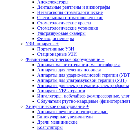
Апекслокаторы
Дентальные рентгены и визиографы
Негатоскопы стоматологические
Светильники стоматологические
Стоматологические кресла
Стоматологические установки
Ультразвуковые скалеры
Физиодиспенсеры
УЗИ аппараты
+
Портативные УЗИ
Стационарные УЗИ
Физиотерапевтическое оборудование
+
Аппарат магнитотерапии, магнитофореза
Аппараты для лечения псориаза
Аппараты для ударно-волновой терапии (УВТ
Аппараты для ультразвуковой терапии (УЗТ)
Аппараты для электротерапии, электрофореза
Аппараты УВЧ-терапии
Ингаляторы, небулайзер (компрессорные, ульт
Облучатели ртутно-кварцевые (физиотерапев
Хирургическое оборудование
+
Аппараты лечения и очищения ран
Бинокулярные увеличители
Дрели медицинские
Коагуляторы