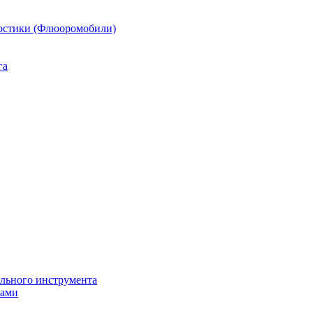
остики (Флюоромобили)
га
ильного инструмента
пами