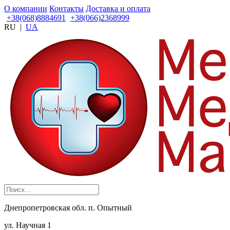
О компании
Контакты
Доставка и оплата
+38(068)8884691
+38(066)2368999
RU
|
UA
Днепропетровская обл. п. Опытный
ул. Научная 1