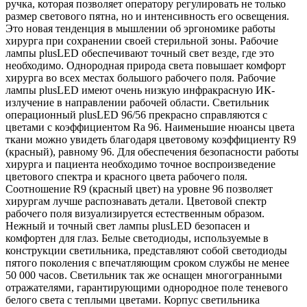
ручка, которая позволяет оператору регулировать не только
размер светового пятна, но и интенсивность его освещения.
Это новая тенденция в мышлении об эргономике работы
хирурга при сохранении своей стерильной зоны. Рабочие
лампы plusLED обеспечивают точный свет везде, где это
необходимо. Однородная природа света повышает комфорт
хирурга во всех местах большого рабочего поля. Рабочие
лампы plusLED имеют очень низкую инфракрасную ИК-
излучение в направлении рабочей области. Светильник
операционный plusLED 96/56 прекрасно справляются с
цветами с коэффициентом Ra 96. Наименьшие нюансы цвета
ткани можно увидеть благодаря цветовому коэффициенту R9
(красный), равному 96. Для обеспечения безопасности работы
хирурга и пациента необходимо точное воспроизведение
цветового спектра и красного цвета рабочего поля.
Соотношение R9 (красный цвет) на уровне 96 позволяет
хирургам лучше распознавать детали. Цветовой спектр
рабочего поля визуализируется естественным образом.
Нежный и точный свет лампы plusLED безопасен и
комфортен для глаз. Белые светодиоды, используемые в
конструкции светильника, представляют собой светодиоды
пятого поколения с впечатляющим сроком службы не менее
50 000 часов. Светильник так же оснащен многогранными
отражателями, гарантирующими однородное поле теневого
белого света с теплыми цветами. Корпус светильника