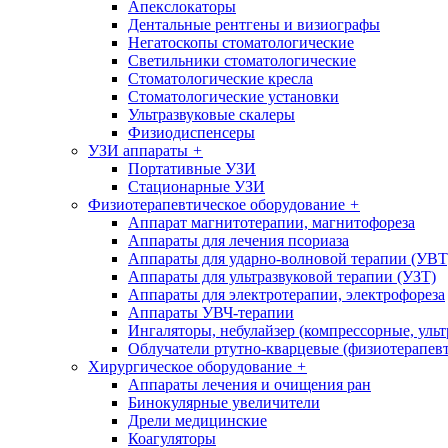
Апекслокаторы
Дентальные рентгены и визиографы
Негатоскопы стоматологические
Светильники стоматологические
Стоматологические кресла
Стоматологические установки
Ультразвуковые скалеры
Физиодиспенсеры
УЗИ аппараты
+
Портативные УЗИ
Стационарные УЗИ
Физиотерапевтическое оборудование
+
Аппарат магнитотерапии, магнитофореза
Аппараты для лечения псориаза
Аппараты для ударно-волновой терапии (УВТ
Аппараты для ультразвуковой терапии (УЗТ)
Аппараты для электротерапии, электрофореза
Аппараты УВЧ-терапии
Ингаляторы, небулайзер (компрессорные, ульт
Облучатели ртутно-кварцевые (физиотерапев
Хирургическое оборудование
+
Аппараты лечения и очищения ран
Бинокулярные увеличители
Дрели медицинские
Коагуляторы