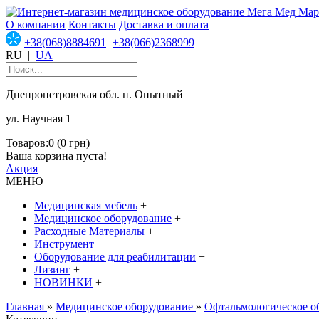
О компании
Контакты
Доставка и оплата
+38(068)8884691
+38(066)2368999
RU
|
UA
Днепропетровская обл. п. Опытный
ул. Научная 1
Товаров:0 (0 грн)
Ваша корзина пуста!
Акция
МЕНЮ
Медицинская мебель
+
Медицинское оборудование
+
Расходные Материалы
+
Инструмент
+
Оборудование для реабилитации
+
Лизинг
+
НОВИНКИ
+
Главная
»
Медицинское оборудование
»
Офтальмологическое о