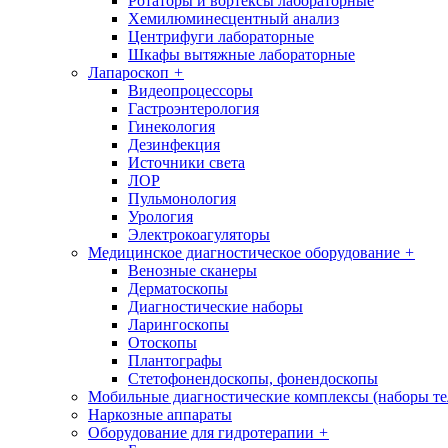
Ротаторы и вортексы лабораторные
Хемилюминесцентный анализ
Центрифуги лабораторные
Шкафы вытяжные лабораторные
Лапароскоп
+
Видеопроцессоры
Гастроэнтерология
Гинекология
Дезинфекция
Источники света
ЛОР
Пульмонология
Урология
Электрокоагуляторы
Медицинское диагностическое оборудование
+
Венозные сканеры
Дерматоскопы
Диагностические наборы
Ларингоскопы
Отоскопы
Плантографы
Стетофонендоскопы, фонендоскопы
Мобильные диагностические комплексы (наборы т
Наркозные аппараты
Оборудование для гидротерапии
+