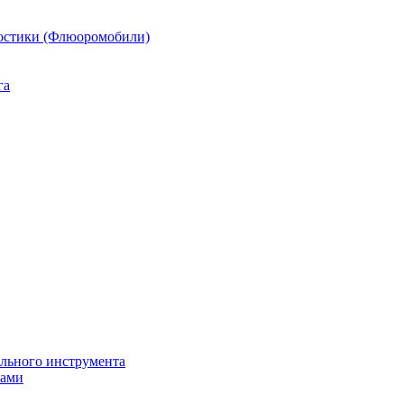
остики (Флюоромобили)
га
ильного инструмента
пами