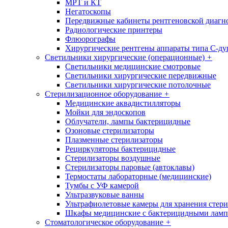
МРТ и КТ
Негатоскопы
Передвижные кабинеты рентгеновской диагн
Радиологические принтеры
Флюорографы
Хирургические рентгены аппараты типа С-ду
Светильники хирургические (операционные)
+
Светильники медицинские смотровые
Светильники хирургические передвижные
Светильники хирургические потолочные
Стерилизационное оборудование
+
Медицинские аквадистилляторы
Мойки для эндоскопов
Облучатели, лампы бактерицидные
Озоновые стерилизаторы
Плазменные стерилизаторы
Рециркуляторы бактерицидные
Стерилизаторы воздушные
Стерилизаторы паровые (автоклавы)
Термостаты лабораторные (медицинские)
Тумбы с УФ камерой
Ультразвуковые ванны
Ультрафиолетовые камеры для хранения стер
Шкафы медицинские с бактерицидными лам
Стоматологическое оборудование
+