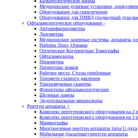
Бальнеологические ванны
Медицинские душевые установки, циркуляр
Оборудование для грязелечения
Оборудование для ПМВД (подводный душ-ма
Офтальмологическое оборудование
-
Авторефкератометры
Линзметры
Медицинские лазерные системы, аппараты дл
Наборы Линз, Оправы
Оптические Когерентные Томографы
Офтальмоскопы
Периметры
Проекторы знаков
Рабочие места, Столы приборные
Тонометр глазного давления
Ультразвуковые сканеры
Фороптеры офтальмологические
Щелевые лампы
Эндотелиальные микроскопы
Рентген аппараты
+
Комплекс рентгеновского оборудования на 2 
Комплекс рентгеновского оборудования на 3 
Маммографы
Многоцелевые рентген аппараты типа U-дуга
Мобильные (палатные) рентген аппараты