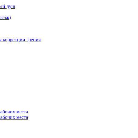
ный душ
ссаж)
я коррекции зрения
рабочих места
рабочих места