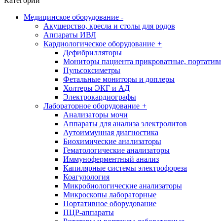
Категории
Медицинское оборудование
-
Акушерство, кресла и столы для родов
Аппараты ИВЛ
Кардиологическое оборудование
+
Дефибрилляторы
Мониторы пациента прикроватные, портатив
Пульсоксиметры
Фетальные мониторы и доплеры
Холтеры ЭКГ и АД
Электрокардиографы
Лабораторное оборудование
+
Анализаторы мочи
Аппараты для анализа электролитов
Аутоиммунная диагностика
Биохимические анализаторы
Гематологические анализаторы
Иммуноферментный анализ
Капилярные системы электрофореза
Коагулология
Микробиологические анализаторы
Микроскопы лабораторные
Портативное оборудование
ПЦР-аппараты