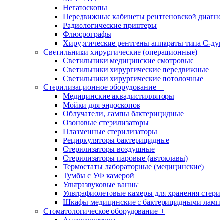
Негатоскопы
Передвижные кабинеты рентгеновской диагн
Радиологические принтеры
Флюорографы
Хирургические рентгены аппараты типа С-ду
Светильники хирургические (операционные)
+
Светильники медицинские смотровые
Светильники хирургические передвижные
Светильники хирургические потолочные
Стерилизационное оборудование
+
Медицинские аквадистилляторы
Мойки для эндоскопов
Облучатели, лампы бактерицидные
Озоновые стерилизаторы
Плазменные стерилизаторы
Рециркуляторы бактерицидные
Стерилизаторы воздушные
Стерилизаторы паровые (автоклавы)
Термостаты лабораторные (медицинские)
Тумбы с УФ камерой
Ультразвуковые ванны
Ультрафиолетовые камеры для хранения стер
Шкафы медицинские с бактерицидными лам
Стоматологическое оборудование
+
Апекслокаторы