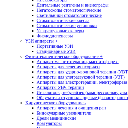
Дентальные рентгены и визиографы
Негатоскопы стоматологические
Светильники стоматологические
Стоматологические кресла
Стоматологические установки
Ультразвуковые скалеры
Физиодиспенсеры
УЗИ аппараты
+
Портативные УЗИ
Стационарные УЗИ
Физиотерапевтическое оборудование
+
Аппарат магнитотерапии, магнитофореза
Аппараты для лечения псориаза
Аппараты для ударно-волновой терапии (УВТ
Аппараты для ультразвуковой терапии (УЗТ)
Аппараты для электротерапии, электрофореза
Аппараты УВЧ-терапии
Ингаляторы, небулайзер (компрессорные, ульт
Облучатели ртутно-кварцевые (физиотерапев
Хирургическое оборудование
-
Аппараты лечения и очищения ран
Бинокулярные увеличители
Дрели медицинские
Коагуляторы