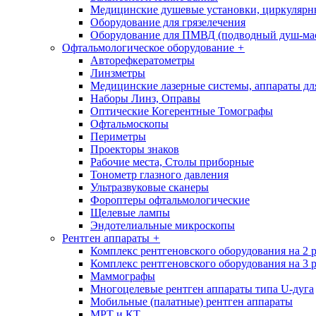
Медицинские душевые установки, циркуляр
Оборудование для грязелечения
Оборудование для ПМВД (подводный душ-ма
Офтальмологическое оборудование
+
Авторефкератометры
Линзметры
Медицинские лазерные системы, аппараты дл
Наборы Линз, Оправы
Оптические Когерентные Томографы
Офтальмоскопы
Периметры
Проекторы знаков
Рабочие места, Столы приборные
Тонометр глазного давления
Ультразвуковые сканеры
Фороптеры офтальмологические
Щелевые лампы
Эндотелиальные микроскопы
Рентген аппараты
+
Комплекс рентгеновского оборудования на 2 
Комплекс рентгеновского оборудования на 3 
Маммографы
Многоцелевые рентген аппараты типа U-дуга
Мобильные (палатные) рентген аппараты
МРТ и КТ