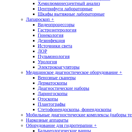
Хемилюминесцентный анализ
Центрифуги лабораторные
Шкафы вытяжные лабораторные
Лапароскоп
+
Видеопроцессоры
Гастроэнтерология
Гинекология
Дезинфекция
Источники света
ЛОР
Пульмонология
Урология
Электрокоагуляторы
Медицинское диагностическое оборудование
+
Венозные сканеры
Дерматоскопы
Диагностические наборы
Ларингоскопы
Отоскопы
Плантографы
Стетофонендоскопы, фонендоскопы
Мобильные диагностические комплексы (наборы т
Наркозные аппараты
Оборудование для гидротерапии
+
Бальнеологические ванны