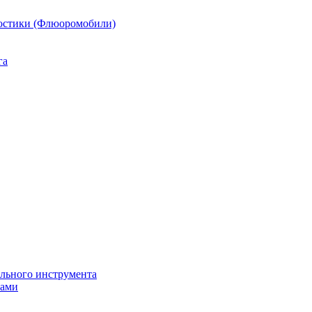
остики (Флюоромобили)
га
ильного инструмента
пами