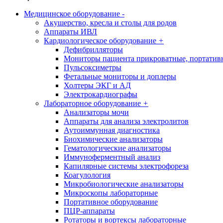
Медицинское оборудование
-
Акушерство, кресла и столы для родов
Аппараты ИВЛ
Кардиологическое оборудование
+
Дефибрилляторы
Мониторы пациента прикроватные, портатив
Пульсоксиметры
Фетальные мониторы и доплеры
Холтеры ЭКГ и АД
Электрокардиографы
Лабораторное оборудование
+
Анализаторы мочи
Аппараты для анализа электролитов
Аутоиммунная диагностика
Биохимические анализаторы
Гематологические анализаторы
Иммуноферментный анализ
Капилярные системы электрофореза
Коагулология
Микробиологические анализаторы
Микроскопы лабораторные
Портативное оборудование
ПЦР-аппараты
Ротаторы и вортексы лабораторные