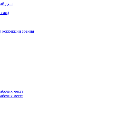
ный душ
ссаж)
я коррекции зрения
рабочих места
рабочих места