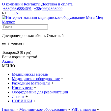
О компании
Контакты
Доставка и оплата
+38(068)8884691
+38(066)2368999
RU
|
UA
Днепропетровская обл. п. Опытный
ул. Научная 1
Товаров:0 (0 грн)
Ваша корзина пуста!
Акция
МЕНЮ
Медицинская мебель
+
Медицинское оборудование
+
Расходные Материалы
+
Инструмент
+
Оборудование для реабилитации
+
Лизинг
+
НОВИНКИ
+
Главная
»
Медицинское оборудование
»
УЗИ аппараты
»