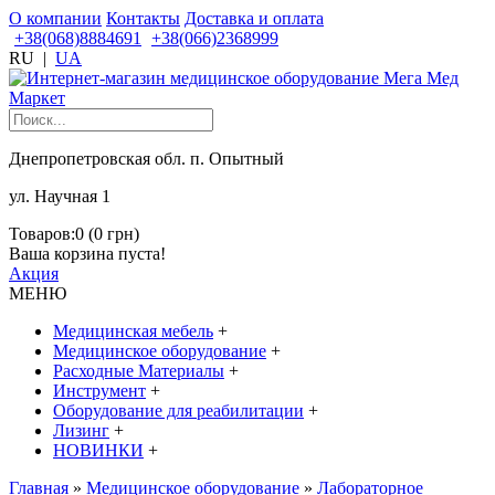
О компании
Контакты
Доставка и оплата
+38(068)8884691
+38(066)2368999
RU
|
UA
Днепропетровская обл. п. Опытный
ул. Научная 1
Товаров:0 (0 грн)
Ваша корзина пуста!
Акция
МЕНЮ
Медицинская мебель
+
Медицинское оборудование
+
Расходные Материалы
+
Инструмент
+
Оборудование для реабилитации
+
Лизинг
+
НОВИНКИ
+
Главная
»
Медицинское оборудование
»
Лабораторное