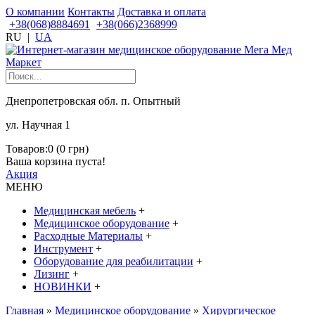
О компании
Контакты
Доставка и оплата
+38(068)8884691
+38(066)2368999
RU
|
UA
Днепропетровская обл. п. Опытный
ул. Научная 1
Товаров:0 (0 грн)
Ваша корзина пуста!
Акция
МЕНЮ
Медицинская мебель
+
Медицинское оборудование
+
Расходные Материалы
+
Инструмент
+
Оборудование для реабилитации
+
Лизинг
+
НОВИНКИ
+
Главная
»
Медицинское оборудование
»
Хирургическое