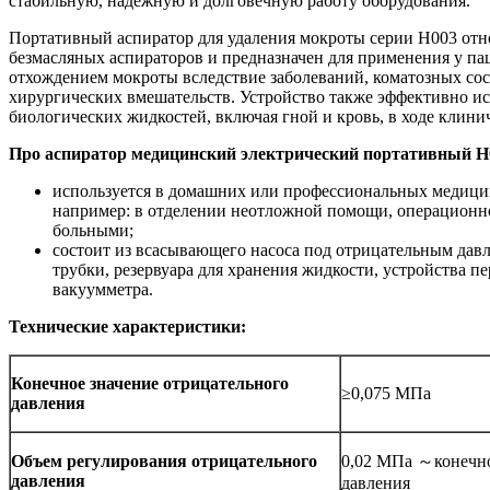
стабильную, надёжную и долговечную работу оборудования.
Портативный аспиратор для удаления мокроты серии H003 отн
безмасляных аспираторов и предназначен для применения у па
отхождением мокроты вследствие заболеваний, коматозных со
хирургических вмешательств. Устройство также эффективно ис
биологических жидкостей, включая гной и кровь, в ходе клини
Про аспиратор медицинский электрический портативный H0
используется в домашних или профессиональных медици
например: в отделении неотложной помощи, операционной
больными;
состоит из всасывающего насоса под отрицательным давл
трубки, резервуара для хранения жидкости, устройства п
вакуумметра.
Технические характеристики:
Конечное значение отрицательного
≥0,075 МПа
давления
Объем регулирования отрицательного
0,02 МПа ～конечно
давления
давления