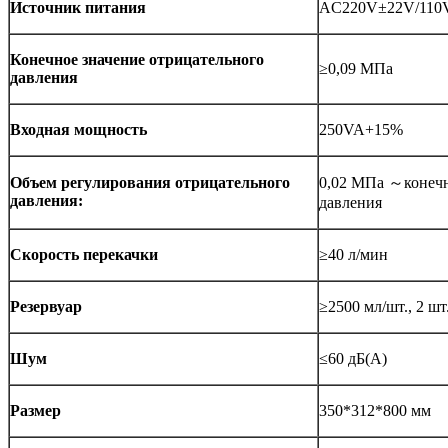
Источник питания
AC220V±22V/110V
Конечное значение отрицательного
≥0,09 МПа
давления
Входная мощность
250VA+15%
Объем регулирования отрицательного
0,02 МПа ～конечн
давления:
давления
Скорость перекачки
≥40 л/мин
Резервуар
≥2500 мл/шт., 2 ш
Шум
≤60 дБ(A)
Размер
350*312*800 мм