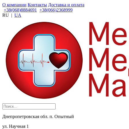
О компании
Контакты
Доставка и оплата
+38(068)8884691
+38(066)2368999
RU
|
UA
Днепропетровская обл. п. Опытный
ул. Научная 1