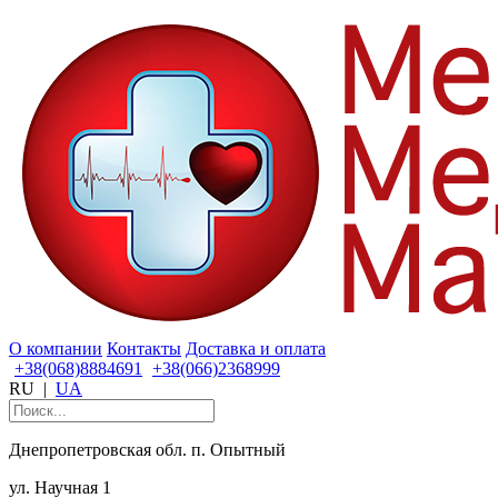
О компании
Контакты
Доставка и оплата
+38(068)8884691
+38(066)2368999
RU
|
UA
Днепропетровская обл. п. Опытный
ул. Научная 1