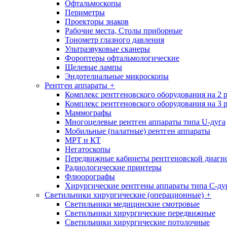
Офтальмоскопы
Периметры
Проекторы знаков
Рабочие места, Столы приборные
Тонометр глазного давления
Ультразвуковые сканеры
Фороптеры офтальмологические
Щелевые лампы
Эндотелиальные микроскопы
Рентген аппараты
+
Комплекс рентгеновского оборудования на 2 
Комплекс рентгеновского оборудования на 3 
Маммографы
Многоцелевые рентген аппараты типа U-дуга
Мобильные (палатные) рентген аппараты
МРТ и КТ
Негатоскопы
Передвижные кабинеты рентгеновской диагн
Радиологические принтеры
Флюорографы
Хирургические рентгены аппараты типа С-ду
Светильники хирургические (операционные)
+
Светильники медицинские смотровые
Светильники хирургические передвижные
Светильники хирургические потолочные