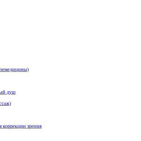
елемедицины)
ный душ
ссаж)
я коррекции зрения