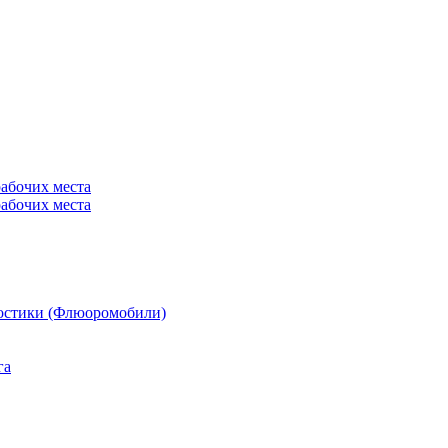
рабочих места
рабочих места
остики (Флюоромобили)
га