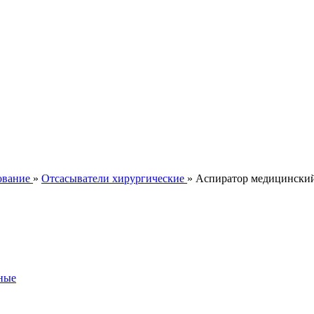
ование
»
Отсасыватели хирургические
» Аспиратор медицинский
ные