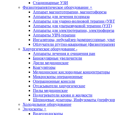
Стационарные УЗИ
Физиотерапевтическое оборудование
+
Аппарат магнитотерапии, магнитофореза
Аппараты для лечения псориаза
Аппараты для ударно-волновой терапии (УВТ
Аппараты для ультразвуковой терапии (УЗТ)
Аппараты для электротерапии, электрофореза
Аппараты УВЧ-терапии
Ингаляторы, небулайзер (компрессорные, ульт
Облучатели ртутно-кварцевые (физиотерапев
Хирургическое оборудование
-
Аппараты лечения и очищения ран
Бинокулярные увеличители
Дрели медицинские
Коагуляторы
Медицинские кислородные концентраторы
Микроскопы операционные
Операционные консоли
Отсасыватели хирургические
Пилы медицинские
Подогреватели крови и жидкости
Шприцевые дозаторы, Инфузоматы (перфузор
Холодильное оборудование
Эндоскопы
+
Видеоэндоскопы