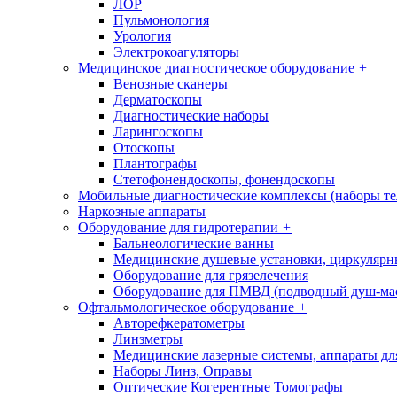
ЛОР
Пульмонология
Урология
Электрокоагуляторы
Медицинское диагностическое оборудование
+
Венозные сканеры
Дерматоскопы
Диагностические наборы
Ларингоскопы
Отоскопы
Плантографы
Стетофонендоскопы, фонендоскопы
Мобильные диагностические комплексы (наборы т
Наркозные аппараты
Оборудование для гидротерапии
+
Бальнеологические ванны
Медицинские душевые установки, циркуляр
Оборудование для грязелечения
Оборудование для ПМВД (подводный душ-ма
Офтальмологическое оборудование
+
Авторефкератометры
Линзметры
Медицинские лазерные системы, аппараты дл
Наборы Линз, Оправы
Оптические Когерентные Томографы