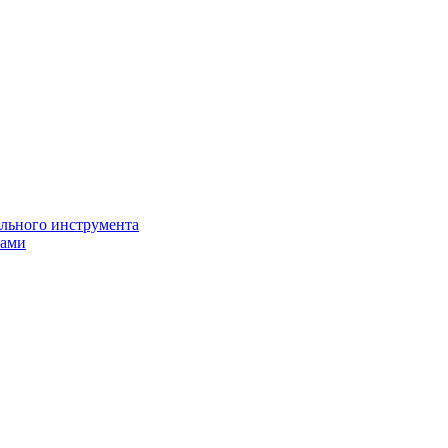
ильного инструмента
пами