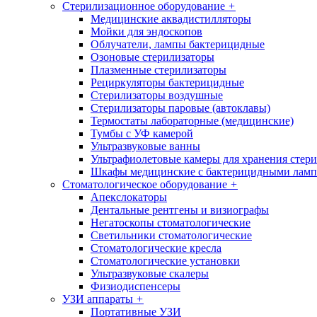
Стерилизационное оборудование
+
Медицинские аквадистилляторы
Мойки для эндоскопов
Облучатели, лампы бактерицидные
Озоновые стерилизаторы
Плазменные стерилизаторы
Рециркуляторы бактерицидные
Стерилизаторы воздушные
Стерилизаторы паровые (автоклавы)
Термостаты лабораторные (медицинские)
Тумбы с УФ камерой
Ультразвуковые ванны
Ультрафиолетовые камеры для хранения стер
Шкафы медицинские с бактерицидными лам
Стоматологическое оборудование
+
Апекслокаторы
Дентальные рентгены и визиографы
Негатоскопы стоматологические
Светильники стоматологические
Стоматологические кресла
Стоматологические установки
Ультразвуковые скалеры
Физиодиспенсеры
УЗИ аппараты
+
Портативные УЗИ