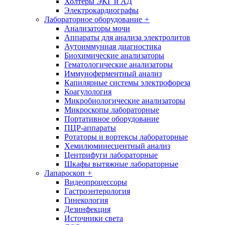
Холтеры ЭКГ и АД
Электрокардиографы
Лабораторное оборудование
+
Анализаторы мочи
Аппараты для анализа электролитов
Аутоиммунная диагностика
Биохимические анализаторы
Гематологические анализаторы
Иммуноферментный анализ
Капилярные системы электрофореза
Коагулология
Микробиологические анализаторы
Микроскопы лабораторные
Портативное оборудование
ПЦР-аппараты
Ротаторы и вортексы лабораторные
Хемилюминесцентный анализ
Центрифуги лабораторные
Шкафы вытяжные лабораторные
Лапароскоп
+
Видеопроцессоры
Гастроэнтерология
Гинекология
Дезинфекция
Источники света