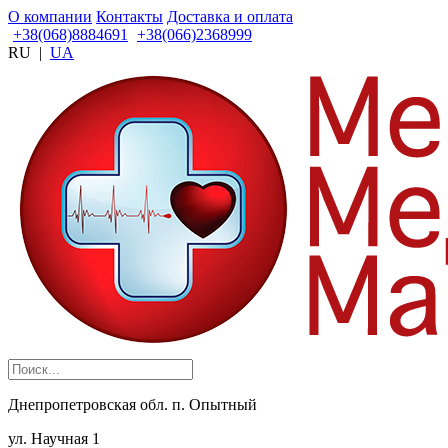
О компании
Контакты
Доставка и оплата
+38(068)8884691
+38(066)2368999
RU
|
UA
Днепропетровская обл. п. Опытный
ул. Научная 1