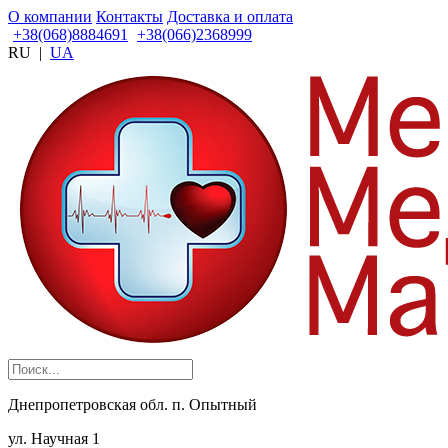
О компании
Контакты
Доставка и оплата
+38(068)8884691
+38(066)2368999
RU
|
UA
Днепропетровская обл. п. Опытный
ул. Научная 1