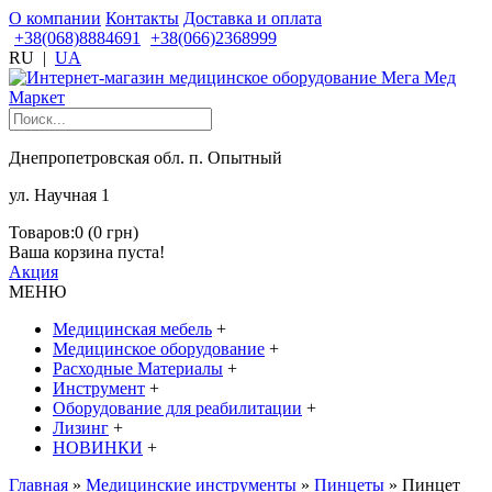
О компании
Контакты
Доставка и оплата
+38(068)8884691
+38(066)2368999
RU
|
UA
Днепропетровская обл. п. Опытный
ул. Научная 1
Товаров:0 (0 грн)
Ваша корзина пуста!
Акция
МЕНЮ
Медицинская мебель
+
Медицинское оборудование
+
Расходные Материалы
+
Инструмент
+
Оборудование для реабилитации
+
Лизинг
+
НОВИНКИ
+
Главная
»
Медицинские инструменты
»
Пинцеты
» Пинцет