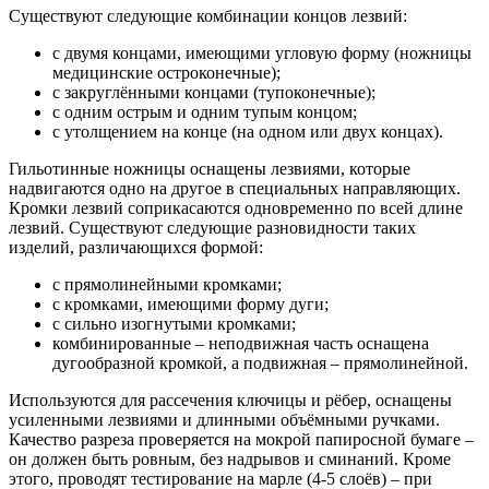
Существуют следующие комбинации концов лезвий:
с двумя концами, имеющими угловую форму (ножницы
медицинские остроконечные);
с закруглёнными концами (тупоконечные);
с одним острым и одним тупым концом;
с утолщением на конце (на одном или двух концах).
Гильотинные ножницы оснащены лезвиями, которые
надвигаются одно на другое в специальных направляющих.
Кромки лезвий соприкасаются одновременно по всей длине
лезвий. Существуют следующие разновидности таких
изделий, различающихся формой:
с прямолинейными кромками;
с кромками, имеющими форму дуги;
с сильно изогнутыми кромками;
комбинированные – неподвижная часть оснащена
дугообразной кромкой, а подвижная – прямолинейной.
Используются для рассечения ключицы и рёбер, оснащены
усиленными лезвиями и длинными объёмными ручками.
Качество разреза проверяется на мокрой папиросной бумаге –
он должен быть ровным, без надрывов и сминаний. Кроме
этого, проводят тестирование на марле (4-5 слоёв) – при