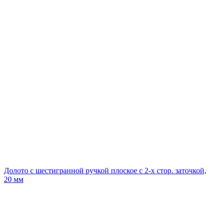
Долото с шестигранной ручкой плоское с 2-х стор. заточкой,
20 мм