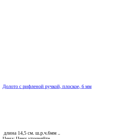
Долото с рифленой ручкой, плоское, 6 мм
длина 14,5 см. ш.р.ч.6мм ..
Цена: Цену уточняйте