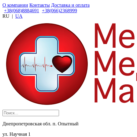
О компании
Контакты
Доставка и оплата
+38(068)8884691
+38(066)2368999
RU
|
UA
Днепропетровская обл. п. Опытный
ул. Научная 1