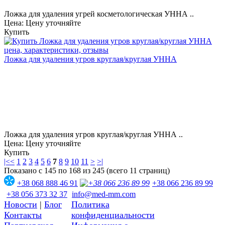
Ложка для удаления угрей косметологическая УННА ..
Цена: Цену уточняйте
Купить
Ложка для удаления угров круглая/круглая УННА
Ложка для удаления угров круглая/круглая УННА ..
Цена: Цену уточняйте
Купить
|<
<
1
2
3
4
5
6
7
8
9
10
11
>
>|
Показано с 145 по 168 из 245 (всего 11 страниц)
+38 068 888 46 91
+38 066 236 89 99
+38 056 373 32 37
info@med-mm.com
Новости
|
Блог
Политика
Контакты
конфиденциальности