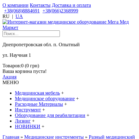
О компании
Контакты
Доставка и оплата
+38(068)8884691
+38(066)2368999
RU
|
UA
Днепропетровская обл. п. Опытный
ул. Научная 1
Товаров:0 (0 грн)
Ваша корзина пуста!
Акция
МЕНЮ
Медицинская мебель
+
Медицинское оборудование
+
Расходные Материалы
+
Инструмент
+
Оборудование для реабилитации
+
Лизинг
+
НОВИНКИ
+
Главная
»
Медицинские инструменты
»
Разный медицинский