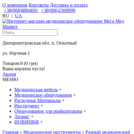
О компании
Контакты
Доставка и оплата
+38(068)8884691
+38(066)2368999
RU
|
UA
Днепропетровская обл. п. Опытный
ул. Научная 1
Товаров:0 (0 грн)
Ваша корзина пуста!
Акция
МЕНЮ
Медицинская мебель
+
Медицинское оборудование
+
Расходные Материалы
+
Инструмент
+
Оборудование для реабилитации
+
Лизинг
+
НОВИНКИ
+
Главная
»
Медицинские инструменты
»
Разный медицинский