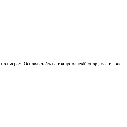
полімером. Основа стоїть на трипроменевій опорі, має також