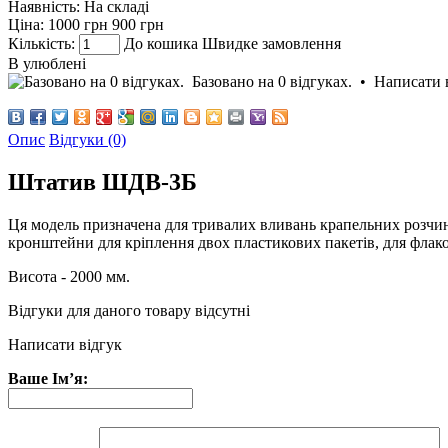
Наявність:
На складі
Ціна:
1000 грн
900 грн
Кількість:
До кошика
Швидке замовлення
В улюблені
Базовано на 0 відгуках.
•
Написати 
Опис
Відгуки (0)
Штатив ШДВ-3Б
Ця модель призначена для тривалих вливань крапельних розчин
кронштейни для кріплення двох пластикових пакетів, для флако
Висота - 2000 мм.
Відгуки для даного товару відсутні
Написати відгук
Ваше Ім’я: