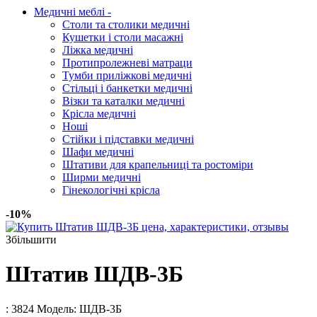
Медичні меблі
-
Столи та столики медичні
Кушетки і столи масажні
Ліжка медичні
Протипролежневі матраци
Тумби приліжкові медичні
Стільці і банкетки медичні
Візки та каталки медичні
Крісла медичні
Ноші
Стійки і підставки медичні
Шафи медичні
Штативи для крапельниці та ростоміри
Ширми медичні
Гінекологічні крісла
-10%
Збільшити
Штатив ШДВ-3Б
: 3824
Модель:
ШДВ-3Б