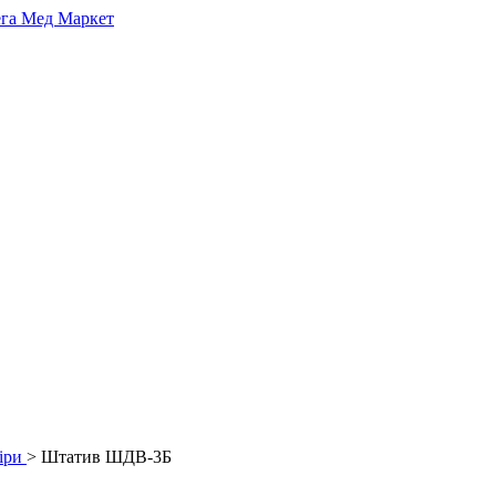
іри
> Штатив ШДВ-3Б