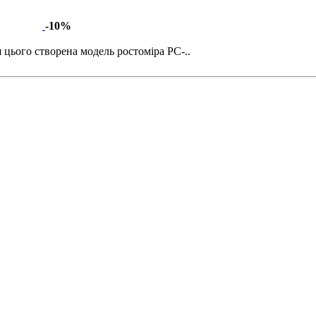
-10%
я цього створена модель ростоміра РС-..