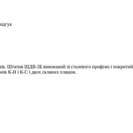
відгук
ів. Штатив ШДВ-3Б виконаний зі сталевого профілю і покритий 
нів К-Н і К-С і двох скляних пляшок.