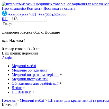
Про компанію
Контакти
Доставка та оплата
+38(068)8884691
+38(066)2368999
RU
|
UA
Дніпропетровська обл. с. Дослідне
вул. Наукова 1
0 товар (товарів) - 0 грн
Ваш кошик порожній
Акція
Медичні меблі
+
Медичне обладнання
+
Медичні витратні матеріали
+
Медичні інструменти
+
Обладнання для реабілітації
+
Лізінг
+
НОВИНКИ
+
Головна
>
Медичні меблі
>
Штативи для крапельниці та ростом
Категорії