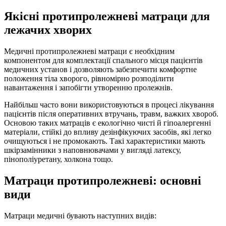
Якісні протипролежневі матраци для
лежачих хворих
Медичні протипролежневі матраци є необхідним
компонентом для комплектації спального місця пацієнтів
медичних установ і дозволяють забезпечити комфортне
положення тіла хворого, рівномірно розподілити
навантаження і запобігти утворенню пролежнів.
Найбільш часто вони використовуються в процесі лікування
пацієнтів після оперативних втручань, травм, важких хвороб.
Основою таких матраців є екологічно чисті й гіпоалергенні
матеріали, стійкі до впливу дезінфікуючих засобів, які легко
очищуються і не промокають. Такі характеристики мають
шкірзамінники з наповнювачами у вигляді латексу,
пінополіуретану, холкона тощо.
Матраци протипролежневі: основні
види
Матраци медичні бувають наступних видів: