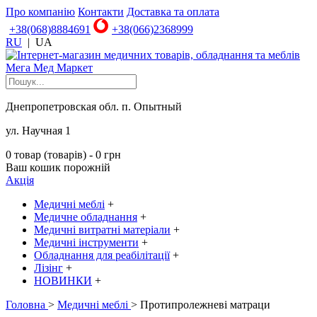
Про компанію
Контакти
Доставка та оплата
+38(068)8884691
+38(066)2368999
RU
|
UA
Днепропетровская обл. п. Опытный
ул. Научная 1
0 товар (товарів) - 0 грн
Ваш кошик порожній
Акція
Медичні меблі
+
Медичне обладнання
+
Медичні витратні матеріали
+
Медичні інструменти
+
Обладнання для реабілітації
+
Лізінг
+
НОВИНКИ
+
Головна
>
Медичні меблі
> Протипролежневі матраци