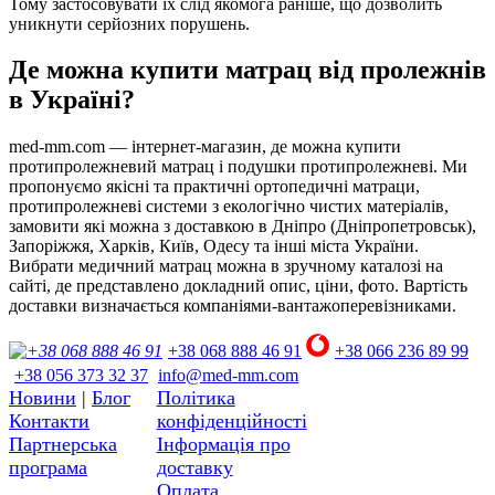
Тому застосовувати їх слід якомога раніше, що дозволить
уникнути серйозних порушень.
Де можна купити матрац від пролежнів
в Україні?
med-mm.com — інтернет-магазин, де можна купити
протипролежневий матрац і подушки протипролежневі. Ми
пропонуємо якісні та практичні ортопедичні матраци,
протипролежневі системи з екологічно чистих матеріалів,
замовити які можна з доставкою в Дніпро (Дніпропетровськ),
Запоріжжя, Харків, Київ, Одесу та інші міста України.
Вибрати медичний матрац можна в зручному каталозі на
сайті, де представлено докладний опис, ціни, фото. Вартість
доставки визначається компаніями-вантажоперевізниками.
+38 068 888 46 91
+38 066 236 89 99
+38 056 373 32 37
info@med-mm.com
Новини
|
Блог
Політика
Контакти
конфіденційності
Партнерська
Інформація про
програма
доставку
Оплата