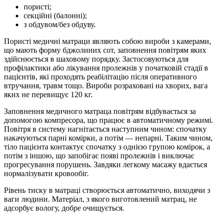
пористі;
секційні (балонні);
з обдувом/без обдуву.
Пористі медичні матраци являють собою вироби з камерами,
що мають форму бджолиних сот, заповнення повітрям яких
здійснюється в шаховому порядку. Застосовуються для
профілактики або лікування пролежнів у початковій стадії в
пацієнтів, які проходять реабілітацію після оперативного
втручання, травм тощо. Вироби розраховані на хворих, вага
яких не перевищує 120 кг.
Заповнення медичного матраца повітрям відбувається за
допомогою компресора, що працює в автоматичному режимі.
Повітря в систему нагнітається наступним чином: спочатку
накачуються парні комірки, а потім — непарні. Таким чином,
тіло пацієнта контактує спочатку з однією групою комірок, а
потім з іншою, що запобігає появі пролежнів і виключає
прогресування порушень. Завдяки легкому масажу вдається
нормалізувати кровообіг.
Рівень тиску в матраці створюється автоматично, виходячи з
ваги людини. Матеріал, з якого виготовлений матрац, не
адсорбує вологу, добре очищується.