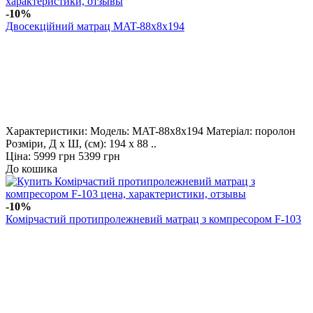
-10%
Двосекційний матрац MAT-88x8x194
Характеристики: Модель: MAT-88x8x194 Матеріал: поролон
Розміри, Д х Ш, (см): 194 х 88 ..
Ціна:
5999 грн
5399 грн
До кошика
-10%
Комірчастий протипролежневий матрац з компресором F-103