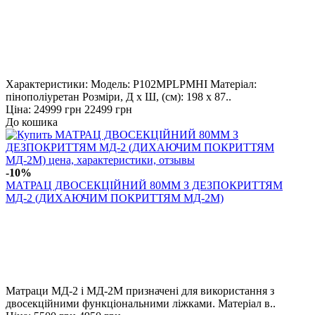
Характеристики: Модель: P102MPLPMHI Матеріал:
пінополіуретан Розміри, Д х Ш, (см): 198 х 87..
Ціна:
24999 грн
22499 грн
До кошика
-10%
МАТРАЦ ДВОСЕКЦІЙНИЙ 80ММ З ДЕЗПОКРИТТЯМ
МД-2 (ДИХАЮЧИМ ПОКРИТТЯМ МД-2М)
Матраци МД-2 і МД-2М призначені для використання з
двосекційними функціональними ліжками. Матеріал в..