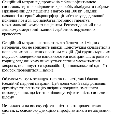
Секційний матрац від пролежнів є більш ефективною
системою, здатною відновити кровообіг, ліквідувати набряки.
Призначений для пацієнтів з вагою від 100 кг. Завдяки
наявності лазерної мікроперфорації забезпечує додатковий
приплив повітря, що запобігає потінню і гарантує
максимальний комфорт пацієнтам. Рекомендований при
значному омертвінні тканин і серйозних порушеннях
кровообігу.
Секційний матрац виготовляється з безпечних і міцних
матеріалів, які не вбирають запахи. Конструкція складається з
поперечних заповнених повітрям секцій. Дві групи смугових
подушок поперемінно наповнюються повітрям шість разів на
годину, завдяки чому виконується легкий масаж тканин
хворого, поліпшується кровообіг. При пошкодженні однієї з
комірок проводиться її заміна.
Обдувом можуть оснащуватися як пористі, так і балонні
(секційні) медичні матраци. Цей додатковий захід дозволяє
організувати вентиляцію шкірних покривів, зменшити
потовиділення, що істотно підвищує ефективність системи в
цілому.
Незважаючи на високу ефективність протипролежневих
систем, їх основною функцією є профілактика, а не лікування.