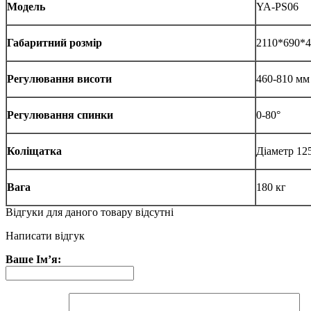
Модель
YA-PS06
Габаритний розмір
2110*690*
Регулювання висоти
460-810 мм
Регулювання спинки
0-80°
Коліщатка
Діаметр 12
Вага
180 кг
Відгуки для даного товару відсутні
Написати відгук
Ваше Ім’я: