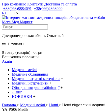
Про компанію
Контакти
Доставка та оплата
+38(068)8884691
+38(066)2368999
RU
|
UA
Днепропетровская обл. п. Опытный
ул. Научная 1
0 товар (товарів) - 0 грн
Ваш кошик порожній
Акція
Медичні меблі
+
Медичне обладнання
+
Медичні витратні матеріали
+
Медичні інструменти
+
Обладнання для реабілітації
+
Лізінг
+
НОВИНКИ
+
Головна
>
Медичні меблі
>
Ноші
> Ноші гідравлічні медичні
YA-PS06 Medik