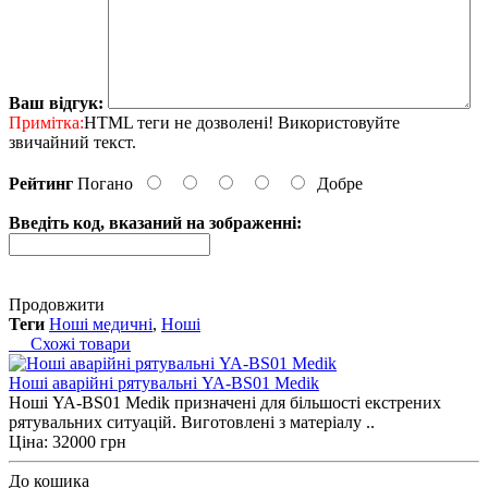
Ваш відгук:
Примітка:
HTML теги не дозволені! Використовуйте
звичайний текст.
Рейтинг
Погано
Добре
Введіть код, вказаний на зображенні:
Продовжити
Теги
Ноші медичні
,
Ноші
Схожі товари
Ноші аварійні рятувальні YA-BS01 Medik
Ноші YA-BS01 Medik призначені для більшості екстрених
рятувальних ситуацій. Виготовлені з матеріалу ..
Ціна: 32000 грн
До кошика