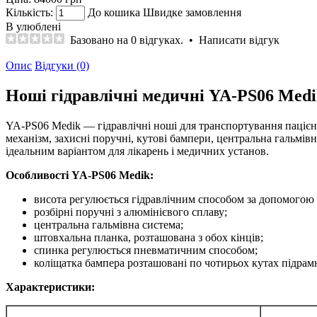
Кількість:
До кошика
Швидке замовлення
В улюблені
Базовано на 0 відгуках.
•
Написати відгук
Опис
Відгуки (0)
Ноші гідравлічні медичні YA-PS06 Med
YA-PS06 Medik — гідравлічні ноші для транспортування пацієнт
механізм, захисні поручні, кутові бампери, центральна гальмів
ідеальним варіантом для лікарень і медичних установ.
Особливості YA-PS06 Medik:
висота регулюється гідравлічним способом за допомогою п
розбірні поручні з алюмінієвого сплаву;
центральна гальмівна система;
штовхальна планка, розташована з обох кінців;
спинка регулюється пневматичним способом;
коліщатка бампера розташовані по чотирьох кутах підрам
Характеристики: